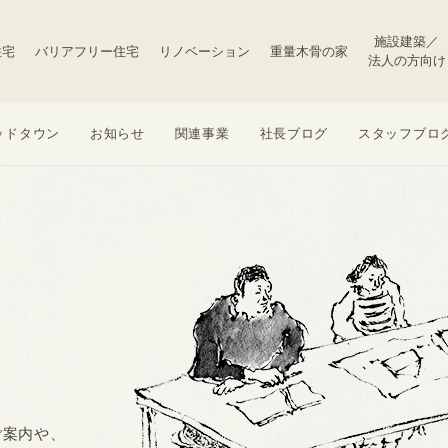
施設建築／
住宅
バリアフリー住宅
リノベーション
重量木骨の家
法人の方向け
ッドタウン
お知らせ
関連事業
社長ブログ
スタッフブロ
ご案内や、