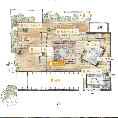
中庭
ウッドデッキ
倉庫
植栽を眺めて
Living
エントランス
バックヤード
ラウンジ
サニタリー
WC
パウダー
倉庫
ルーム
シャワー
ルーム
1F