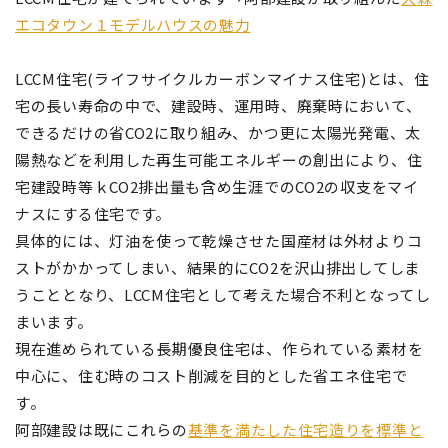
エコタウン１モデルハウスの魅力
LCCM住宅(ライフサイクルカーボンマイナス住宅)とは、住
宅の長い寿命の中で、建設時、運用時、廃棄時において、
できるだけの省CO2に取り組み、かつ更に太陽光発電、太
陽熱などを利用した再生可能エネルギーの創出により、住
宅建設時等ｋCO2排出量も含め生涯でのCO2の収支をマイ
ナスにする住宅です。
具体的には、灯油を使って乾燥させた国産材は外材よりコ
ストがかかってしまい、結果的にCO2を沢山排出してしま
うこととなり、LCCM住宅として考えた場合不利となってし
まいます。
現在進められている長期優良住宅は、作られている素材を
中心に、住む時のコスト削減を目的とした省エネ住宅で
す。
阿部建設は既にこれらの
基準を満たした住宅造りを標準と