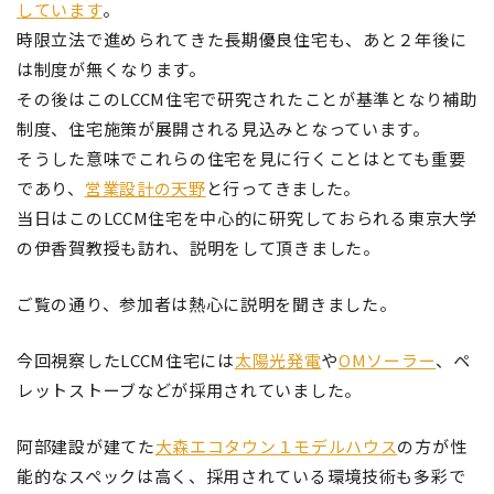
しています
。
時限立法で進められてきた長期優良住宅も、あと２年後に
は制度が無くなります。
その後はこのLCCM住宅で研究されたことが基準となり補助
制度、住宅施策が展開される見込みとなっています。
そうした意味でこれらの住宅を見に行くことはとても重要
であり、
営業設計の天野
と行ってきました。
当日はこのLCCM住宅を中心的に研究しておられる東京大学
の伊香賀教授も訪れ、説明をして頂きました。
ご覧の通り、参加者は熱心に説明を聞きました。
今回視察したLCCM住宅には
太陽光発電
や
OMソーラー
、ペ
レットストーブなどが採用されていました。
阿部建設が建てた
大森エコタウン１モデルハウス
の方が性
能的なスペックは高く、採用されている環境技術も多彩で