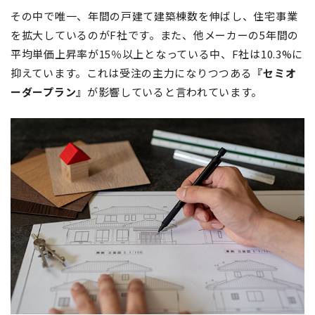
その中で唯一、年間の戸建て建築棟数を伸ばし、住宅事業
を拡大しているのがF社です。また、他メーカーの
5
年間の
平均単価上昇率が
15
％以上となっている中、F社は
10.3%
に
抑えています。これは受注の主力になりつつある
『セミオ
ーダープラン』
が影響していると言われています。