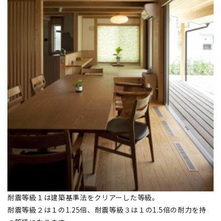
耐震等級１は建築基準法をクリアーした等級。
耐震等級２は１の1.25倍、耐震等級３は１の1.5倍の耐力を持