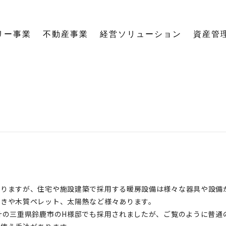
リー事業
不動産事業
経営ソリューション
資産管
にする「SE構法」の木の家。
育てる独自のオーナーズクラブを運営。
の想いに寄り添い、夢の医院開業をサポート。
る旅をサポート。
の最新情報をご紹介します。
を、お客様の背景・目的から確実に導きます。
ーションなど、住まいの窓口を一本化します。
として。創業からの歴史を紐解きます。
。
関する活動報告・メディア掲載
愛着ある住まいも、中古住宅も。住まいの価値を見つめ直し、次の暮らしへとつなげます。
ハードとソフトの両面から環境を整える「バリアフリーコーディネーター」の育成と普及を推進。
賃貸経営から空き家管理まで。定期巡回や点検、メンテナンス計画で大切な資産の価値を守ります。
愛知県内の工務店が連携して職人を育成。人材やノウハウを共有し、確かな施工品質を実現します。
これからの住まいづくりと、地域社会・環境への変わらぬ想いを代表・阿部一雄が語ります。
確かな技術と熱い想いを持つプロたち。お客様の家づくりに情熱を注ぐスタッフをご紹介します。
NPO法人バリアフリーコーディネーター協会
ありますが、住宅や施設建築で採用する暖房設備は様々な器具や設備
まきや木質ペレット、太陽熱など様々あります。
計の三重県鈴鹿市のH様邸でも採用されましたが、ご覧のように普通