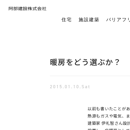
住宅
施設建築
バリアフ
暮らしの本質から素材・性能・デザインを考え、一棟一棟つくりあげるフルオーダーの木の家。
今の生活も老後の暮らしも。将来を見据えながら、生涯快適に住み続けられる家づくりをご提案。
小中規模施設から工場や倉庫まで。地域に根ざし、土地探し・開業支援から設計施工まで対応します。
今の生活も老後の暮らしも。将来を見据えながら、生涯快適に住み続けられる家づくりをご提案。
建築・医療・福祉の専門家が連携。バリアフリーに関する研究や課題解決に取り組んでいます。
オーナー様の利益を第一に最適な土地活用をご提案。企画から建設までワンストップで対応します。
相続や承継のお悩みも解決。専門家と連携し、ご家族にとって何が一番良いかを共に考えます。
「TRCダンパー」正規代理店であり、基礎や上棟、施設建築の外注支援も担うグループ会社。
建ててからが本当のお付き合い。点検や交流を通じ、オーナー様の暮らしを生涯守ります。
1棟の家からゆるやかにつながる街へ。阿部建設が取り組む防災まちづくりの歩みをご紹介します。
「ひとと向き合い、建築と向き合う。」阿部建設が掲げる企業理念をお伝えします。
阿部建設の基本情報とこれまでの歩み。地域社会と共に発展し続ける私たちの姿勢をご紹介します。
一般社団法人バリアフリー総合研究所UD-ラボ
空間の自由度と確かな耐震性を両立。想いや理想を設計し、かたち
建てた後もお客様とともに。住まいを見守り、つながりを
土地探しから設計・施工まで。専門チームがドクター
当事者目線で厳選したバリアフリーの宿泊施設情報を掲載。心から満足でき
講演会やセミナー、メディア出演など。バリアフリーに関する活動
不動産売買を安心サポート。売買だけではない選択肢
建築と不動産のプロが視点を共有。買い替えやリノベ
阿部建設が開発した「在来軸組×CLT」の新工法の研究や普及活動を推進しています。
都市の廃棄資源をエネルギー資源に変える、おがくずエネルギーネットワークを運営。
過去を振り返る「記念碑」ではなく、未来を進む「道標」
インターンシップ、新卒、中途、パートなど各種採用情報を随時更新して掲載しています
バリアフリーに
暖房をどう選ぶか？
2015.01.10.Sat
以前も書いたことが
熱源もガスや電気、
建築家 伊礼智さん設