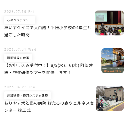
2026.07.10.Fri
心のバリアフリー
車いすクイズで大白熱！平田小学校の4年生と
過ごした時間
2026.07.01.Wed
阿部建設の仕事
【お申し込み受付中！】8/5(水)、6(木) 阿部建
設・視察研修ツアーを開催します！
2026.06.25.Thu
施設建築・横河システム建築
もりやま犬と猫の病院 ほたるの森ウェルネスセ
ンター 竣工式