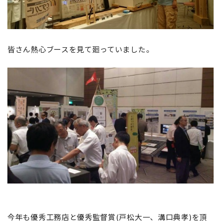
皆さん熱心ブースを見て廻っていました。
今年も優秀工務店と優秀監督賞(戸松大一、溝口典孝)を頂