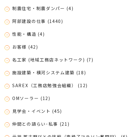
制震住宅・制震ダンパー (4)
阿部建設の仕事 (1440)
性能・構造 (4)
お客様 (42)
名工家 (地域工務店ネットワーク) (7)
施設建築・横河システム建築 (18)
SAREX（工務店勉強会組織） (12)
OMソーラー (12)
見学会・イベント (45)
仲間との語らい･私事 (21)
元祖 那古野びとの挑戦（車椅子マラソン奮闘記） (6)