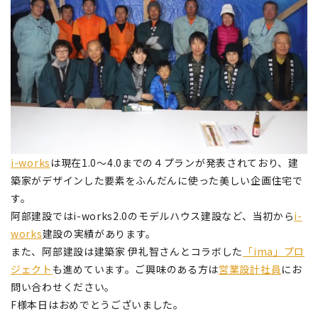
i-works
は現在1.0～4.0までの４プランが発表されており、建
築家がデザインした要素をふんだんに使った美しい企画住宅で
す。
阿部建設ではi-works2.0のモデルハウス建設など、当初から
i-
works
建設の実績があります。
また、阿部建設は建築家 伊礼智さんとコラボした
「ima」プロ
ジェクト
も進めています。ご興味のある方は
営業設計社員
にお
問い合わせください。
F様本日はおめでとうございました。