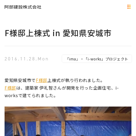
F様邸上棟式 in 愛知県安城市
2016.11.28.Mon
「ima」・「i-works」プロジェクト
愛知県安城市で
F様邸
上棟式が執り行われました。
F様邸
は、建築家 伊礼智さんが開発を行った企画住宅、i-
worksで建てられました。