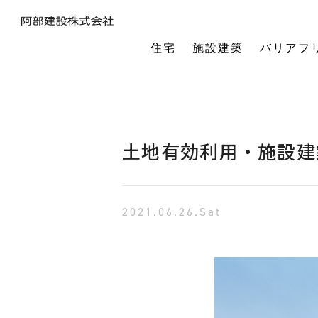
住宅
施設建築
バリアフ
暮らしの本質から素材・性能・デザインを考え、一棟一棟つくりあげるフルオーダーの木の家。
今の生活も老後の暮らしも。将来を見据えながら、生涯快適に住み続けられる家づくりをご提案。
小中規模施設から工場や倉庫まで。地域に根ざし、土地探し・開業支援から設計施工まで対応します。
今の生活も老後の暮らしも。将来を見据えながら、生涯快適に住み続けられる家づくりをご提案。
建築・医療・福祉の専門家が連携。バリアフリーに関する研究や課題解決に取り組んでいます。
オーナー様の利益を第一に最適な土地活用をご提案。企画から建設までワンストップで対応します。
相続や承継のお悩みも解決。専門家と連携し、ご家族にとって何が一番良いかを共に考えます。
「TRCダンパー」正規代理店であり、基礎や上棟、施設建築の外注支援も担うグループ会社。
建ててからが本当のお付き合い。点検や交流を通じ、オーナー様の暮らしを生涯守ります。
1棟の家からゆるやかにつながる街へ。阿部建設が取り組む防災まちづくりの歩みをご紹介します。
「ひとと向き合い、建築と向き合う。」阿部建設が掲げる企業理念をお伝えします。
阿部建設の基本情報とこれまでの歩み。地域社会と共に発展し続ける私たちの姿勢をご紹介します。
一般社団法人バリアフリー総合研究所UD-ラボ
空間の自由度と確かな耐震性を両立。想いや理想を設計し、かたち
建てた後もお客様とともに。住まいを見守り、つながりを
土地探しから設計・施工まで。専門チームがドクター
当事者目線で厳選したバリアフリーの宿泊施設情報を掲載。心から満足でき
講演会やセミナー、メディア出演など。バリアフリーに関する活動
不動産売買を安心サポート。売買だけではない選択肢
建築と不動産のプロが視点を共有。買い替えやリノベ
阿部建設が開発した「在来軸組×CLT」の新工法の研究や普及活動を推進しています。
都市の廃棄資源をエネルギー資源に変える、おがくずエネルギーネットワークを運営。
過去を振り返る「記念碑」ではなく、未来を進む「道標」
インターンシップ、新卒、中途、パートなど各種採用情報を随時更新して掲載しています
バリアフリーに
土地有効利用・施設建
2021.06.26.Sat