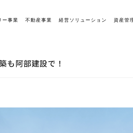
リー事業
不動産事業
経営ソリューション
資産管
にする「SE構法」の木の家。
育てる独自のオーナーズクラブを運営。
の想いに寄り添い、夢の医院開業をサポート。
る旅をサポート。
の最新情報をご紹介します。
を、お客様の背景・目的から確実に導きます。
ーションなど、住まいの窓口を一本化します。
として。創業からの歴史を紐解きます。
。
関する活動報告・メディア掲載
愛着ある住まいも、中古住宅も。住まいの価値を見つめ直し、次の暮らしへとつなげます。
ハードとソフトの両面から環境を整える「バリアフリーコーディネーター」の育成と普及を推進。
賃貸経営から空き家管理まで。定期巡回や点検、メンテナンス計画で大切な資産の価値を守ります。
愛知県内の工務店が連携して職人を育成。人材やノウハウを共有し、確かな施工品質を実現します。
これからの住まいづくりと、地域社会・環境への変わらぬ想いを代表・阿部一雄が語ります。
確かな技術と熱い想いを持つプロたち。お客様の家づくりに情熱を注ぐスタッフをご紹介します。
NPO法人バリアフリーコーディネーター協会
築も阿部建設で！