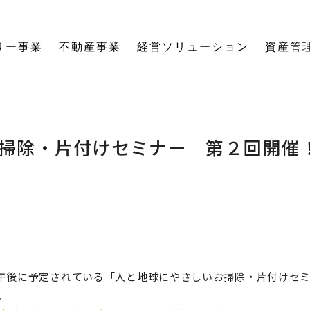
リー事業
不動産事業
経営ソリューション
資産管
にする「SE構法」の木の家。
育てる独自のオーナーズクラブを運営。
の想いに寄り添い、夢の医院開業をサポート。
る旅をサポート。
の最新情報をご紹介します。
を、お客様の背景・目的から確実に導きます。
ーションなど、住まいの窓口を一本化します。
として。創業からの歴史を紐解きます。
。
関する活動報告・メディア掲載
愛着ある住まいも、中古住宅も。住まいの価値を見つめ直し、次の暮らしへとつなげます。
ハードとソフトの両面から環境を整える「バリアフリーコーディネーター」の育成と普及を推進。
賃貸経営から空き家管理まで。定期巡回や点検、メンテナンス計画で大切な資産の価値を守ります。
愛知県内の工務店が連携して職人を育成。人材やノウハウを共有し、確かな施工品質を実現します。
これからの住まいづくりと、地域社会・環境への変わらぬ想いを代表・阿部一雄が語ります。
確かな技術と熱い想いを持つプロたち。お客様の家づくりに情熱を注ぐスタッフをご紹介します。
NPO法人バリアフリーコーディネーター協会
掃除・片付けセミナー 第２回開催
前と午後に予定されている「人と地球にやさしいお掃除・片付けセ
。