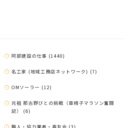
阿部建設の仕事 (1440)
名工家 (地域工務店ネットワーク) (7)
OMソーラー (12)
元祖 那古野びとの挑戦（車椅子マラソン奮闘
記） (6)
職人・協力業者・香友会 (3)