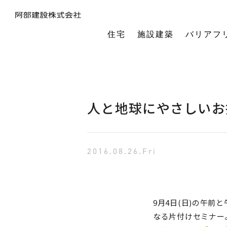
住宅
施設建築
バリアフ
暮らしの本質から素材・性能・デザインを考え、一棟一棟つくりあげるフルオーダーの木の家。
今の生活も老後の暮らしも。将来を見据えながら、生涯快適に住み続けられる家づくりをご提案。
小中規模施設から工場や倉庫まで。地域に根ざし、土地探し・開業支援から設計施工まで対応します。
今の生活も老後の暮らしも。将来を見据えながら、生涯快適に住み続けられる家づくりをご提案。
建築・医療・福祉の専門家が連携。バリアフリーに関する研究や課題解決に取り組んでいます。
オーナー様の利益を第一に最適な土地活用をご提案。企画から建設までワンストップで対応します。
相続や承継のお悩みも解決。専門家と連携し、ご家族にとって何が一番良いかを共に考えます。
「TRCダンパー」正規代理店であり、基礎や上棟、施設建築の外注支援も担うグループ会社。
建ててからが本当のお付き合い。点検や交流を通じ、オーナー様の暮らしを生涯守ります。
1棟の家からゆるやかにつながる街へ。阿部建設が取り組む防災まちづくりの歩みをご紹介します。
「ひとと向き合い、建築と向き合う。」阿部建設が掲げる企業理念をお伝えします。
阿部建設の基本情報とこれまでの歩み。地域社会と共に発展し続ける私たちの姿勢をご紹介します。
一般社団法人バリアフリー総合研究所UD-ラボ
空間の自由度と確かな耐震性を両立。想いや理想を設計し、かたち
建てた後もお客様とともに。住まいを見守り、つながりを
土地探しから設計・施工まで。専門チームがドクター
当事者目線で厳選したバリアフリーの宿泊施設情報を掲載。心から満足でき
講演会やセミナー、メディア出演など。バリアフリーに関する活動
不動産売買を安心サポート。売買だけではない選択肢
建築と不動産のプロが視点を共有。買い替えやリノベ
阿部建設が開発した「在来軸組×CLT」の新工法の研究や普及活動を推進しています。
都市の廃棄資源をエネルギー資源に変える、おがくずエネルギーネットワークを運営。
過去を振り返る「記念碑」ではなく、未来を進む「道標」
インターンシップ、新卒、中途、パートなど各種採用情報を随時更新して掲載しています
バリアフリーに
人と地球にやさしいお
2016.08.26.Fri
9月4日(日)の午
なる片付けセミナー