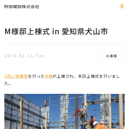
M様邸上棟式 in 愛知県犬山市
2016.06.14.Tue
お客様
3月に地鎮祭
を行った
M様
が上棟され、本日上棟式を行いまし
た。