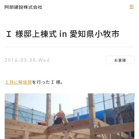
Ｉ 様邸上棟式 in 愛知県小牧市
2016.03.30.Wed
お客様
１月に解体祭
を行ったＩ 様。