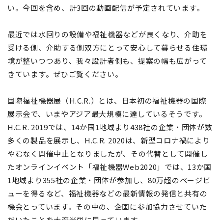
い。今回を含め、計3回の動画配信が予定されています。
最近では水回りの設備や福祉機器などが良くなり、介助を
受ける側、介助する側双方にとって安心して暮らせる住環
境が整いつつあり、我々設計者側も、提案の幅も広がって
きています。ぜひご覧ください。
国際福祉機器展（H.C.R.）とは、日本初の福祉機器の国際
展示会で、いまやアジア最大規模に達しているそうです。
H.C.R. 2019では、14か国1地域より438社の企業・団体が数
多くの製品を展示し、H.C.R. 2020は、新型コロナ禍により
やむなく開催中止となりましたが、その代替として開催し
たオンラインイベント「福祉機器Web2020」では、13か国
1地域より355社の企業・団体が参加し、80万超のページビ
ューを得るなど、福祉機器などの最新情報の発信と共有の
機会とっています。その中の、企画に参加協力させていた
だいたことを大変光栄に思っています。