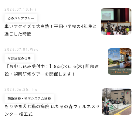
2026.07.10.Fri
心のバリアフリー
車いすクイズで大白熱！平田小学校の4年生と
過ごした時間
2026.07.01.Wed
阿部建設の仕事
【お申し込み受付中！】8/5(水)、6(木) 阿部建
設・視察研修ツアーを開催します！
2026.06.25.Thu
施設建築・横河システム建築
もりやま犬と猫の病院 ほたるの森ウェルネスセ
ンター 竣工式