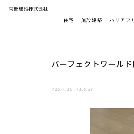
住宅
施設建築
バリアフ
暮らしの本質から素材・性能・デザインを考え、一棟一棟つくりあげるフルオーダーの木の家。
今の生活も老後の暮らしも。将来を見据えながら、生涯快適に住み続けられる家づくりをご提案。
小中規模施設から工場や倉庫まで。地域に根ざし、土地探し・開業支援から設計施工まで対応します。
今の生活も老後の暮らしも。将来を見据えながら、生涯快適に住み続けられる家づくりをご提案。
建築・医療・福祉の専門家が連携。バリアフリーに関する研究や課題解決に取り組んでいます。
オーナー様の利益を第一に最適な土地活用をご提案。企画から建設までワンストップで対応します。
相続や承継のお悩みも解決。専門家と連携し、ご家族にとって何が一番良いかを共に考えます。
「TRCダンパー」正規代理店であり、基礎や上棟、施設建築の外注支援も担うグループ会社。
建ててからが本当のお付き合い。点検や交流を通じ、オーナー様の暮らしを生涯守ります。
1棟の家からゆるやかにつながる街へ。阿部建設が取り組む防災まちづくりの歩みをご紹介します。
「ひとと向き合い、建築と向き合う。」阿部建設が掲げる企業理念をお伝えします。
阿部建設の基本情報とこれまでの歩み。地域社会と共に発展し続ける私たちの姿勢をご紹介します。
一般社団法人バリアフリー総合研究所UD-ラボ
空間の自由度と確かな耐震性を両立。想いや理想を設計し、かたち
建てた後もお客様とともに。住まいを見守り、つながりを
土地探しから設計・施工まで。専門チームがドクター
当事者目線で厳選したバリアフリーの宿泊施設情報を掲載。心から満足でき
講演会やセミナー、メディア出演など。バリアフリーに関する活動
不動産売買を安心サポート。売買だけではない選択肢
建築と不動産のプロが視点を共有。買い替えやリノベ
阿部建設が開発した「在来軸組×CLT」の新工法の研究や普及活動を推進しています。
都市の廃棄資源をエネルギー資源に変える、おがくずエネルギーネットワークを運営。
過去を振り返る「記念碑」ではなく、未来を進む「道標」
インターンシップ、新卒、中途、パートなど各種採用情報を随時更新して掲載しています
バリアフリーに
パーフェクトワールド販
2020.05.03.Sun