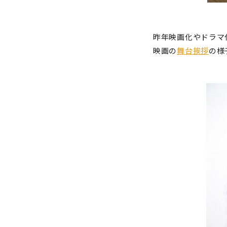
昨年映画化やドラマ
映画の
舞台挨拶
の様