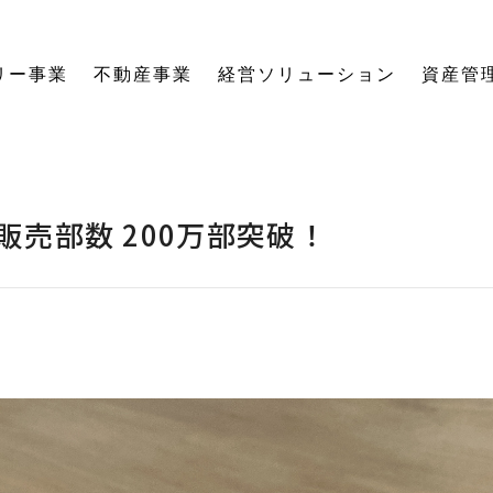
リー事業
不動産事業
経営ソリューション
資産管
にする「SE構法」の木の家。
育てる独自のオーナーズクラブを運営。
の想いに寄り添い、夢の医院開業をサポート。
る旅をサポート。
の最新情報をご紹介します。
を、お客様の背景・目的から確実に導きます。
ーションなど、住まいの窓口を一本化します。
として。創業からの歴史を紐解きます。
。
関する活動報告・メディア掲載
愛着ある住まいも、中古住宅も。住まいの価値を見つめ直し、次の暮らしへとつなげます。
ハードとソフトの両面から環境を整える「バリアフリーコーディネーター」の育成と普及を推進。
賃貸経営から空き家管理まで。定期巡回や点検、メンテナンス計画で大切な資産の価値を守ります。
愛知県内の工務店が連携して職人を育成。人材やノウハウを共有し、確かな施工品質を実現します。
これからの住まいづくりと、地域社会・環境への変わらぬ想いを代表・阿部一雄が語ります。
確かな技術と熱い想いを持つプロたち。お客様の家づくりに情熱を注ぐスタッフをご紹介します。
NPO法人バリアフリーコーディネーター協会
売部数 200万部突破！