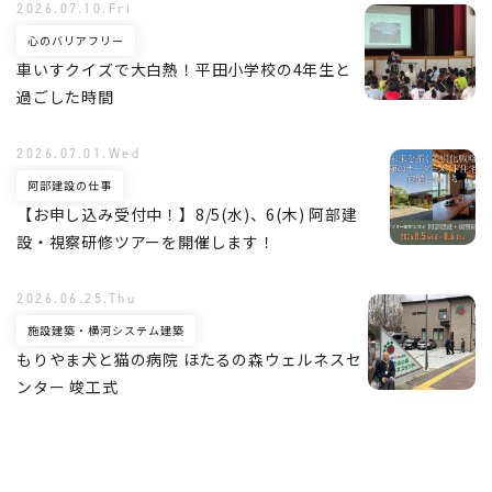
2026.07.10.Fri
心のバリアフリー
車いすクイズで大白熱！平田小学校の4年生と
過ごした時間
2026.07.01.Wed
阿部建設の仕事
【お申し込み受付中！】8/5(水)、6(木) 阿部建
設・視察研修ツアーを開催します！
2026.06.25.Thu
施設建築・横河システム建築
もりやま犬と猫の病院 ほたるの森ウェルネスセ
ンター 竣工式