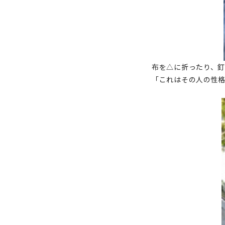
布を△に折ったり、
「これはその人の性