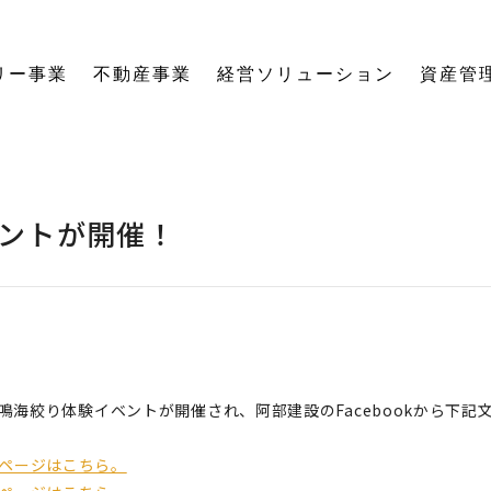
リー事業
不動産事業
経営ソリューション
資産管
にする「SE構法」の木の家。
育てる独自のオーナーズクラブを運営。
の想いに寄り添い、夢の医院開業をサポート。
る旅をサポート。
の最新情報をご紹介します。
を、お客様の背景・目的から確実に導きます。
ーションなど、住まいの窓口を一本化します。
として。創業からの歴史を紐解きます。
。
関する活動報告・メディア掲載
愛着ある住まいも、中古住宅も。住まいの価値を見つめ直し、次の暮らしへとつなげます。
ハードとソフトの両面から環境を整える「バリアフリーコーディネーター」の育成と普及を推進。
賃貸経営から空き家管理まで。定期巡回や点検、メンテナンス計画で大切な資産の価値を守ります。
愛知県内の工務店が連携して職人を育成。人材やノウハウを共有し、確かな施工品質を実現します。
これからの住まいづくりと、地域社会・環境への変わらぬ想いを代表・阿部一雄が語ります。
確かな技術と熱い想いを持つプロたち。お客様の家づくりに情熱を注ぐスタッフをご紹介します。
NPO法人バリアフリーコーディネーター協会
ントが開催！
松鳴海絞り体験イベントが開催され、阿部建設のFacebookから下記
okページはこちら。