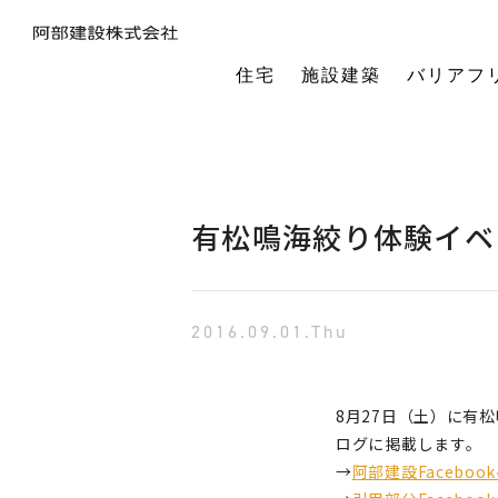
住宅
施設建築
バリアフ
暮らしの本質から素材・性能・デザインを考え、一棟一棟つくりあげるフルオーダーの木の家。
今の生活も老後の暮らしも。将来を見据えながら、生涯快適に住み続けられる家づくりをご提案。
小中規模施設から工場や倉庫まで。地域に根ざし、土地探し・開業支援から設計施工まで対応します。
今の生活も老後の暮らしも。将来を見据えながら、生涯快適に住み続けられる家づくりをご提案。
建築・医療・福祉の専門家が連携。バリアフリーに関する研究や課題解決に取り組んでいます。
オーナー様の利益を第一に最適な土地活用をご提案。企画から建設までワンストップで対応します。
相続や承継のお悩みも解決。専門家と連携し、ご家族にとって何が一番良いかを共に考えます。
「TRCダンパー」正規代理店であり、基礎や上棟、施設建築の外注支援も担うグループ会社。
建ててからが本当のお付き合い。点検や交流を通じ、オーナー様の暮らしを生涯守ります。
1棟の家からゆるやかにつながる街へ。阿部建設が取り組む防災まちづくりの歩みをご紹介します。
「ひとと向き合い、建築と向き合う。」阿部建設が掲げる企業理念をお伝えします。
阿部建設の基本情報とこれまでの歩み。地域社会と共に発展し続ける私たちの姿勢をご紹介します。
一般社団法人バリアフリー総合研究所UD-ラボ
空間の自由度と確かな耐震性を両立。想いや理想を設計し、かたち
建てた後もお客様とともに。住まいを見守り、つながりを
土地探しから設計・施工まで。専門チームがドクター
当事者目線で厳選したバリアフリーの宿泊施設情報を掲載。心から満足でき
講演会やセミナー、メディア出演など。バリアフリーに関する活動
不動産売買を安心サポート。売買だけではない選択肢
建築と不動産のプロが視点を共有。買い替えやリノベ
阿部建設が開発した「在来軸組×CLT」の新工法の研究や普及活動を推進しています。
都市の廃棄資源をエネルギー資源に変える、おがくずエネルギーネットワークを運営。
過去を振り返る「記念碑」ではなく、未来を進む「道標」
インターンシップ、新卒、中途、パートなど各種採用情報を随時更新して掲載しています
バリアフリーに
有松鳴海絞り体験イベ
2016.09.01.Thu
8月27日（土）に有
ログに掲載します。
→
阿部建設Facebo