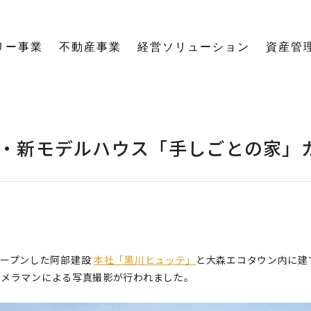
リー事業
不動産事業
経営ソリューション
資産管
にする「SE構法」の木の家。
育てる独自のオーナーズクラブを運営。
の想いに寄り添い、夢の医院開業をサポート。
る旅をサポート。
の最新情報をご紹介します。
を、お客様の背景・目的から確実に導きます。
ーションなど、住まいの窓口を一本化します。
として。創業からの歴史を紐解きます。
。
関する活動報告・メディア掲載
愛着ある住まいも、中古住宅も。住まいの価値を見つめ直し、次の暮らしへとつなげます。
ハードとソフトの両面から環境を整える「バリアフリーコーディネーター」の育成と普及を推進。
賃貸経営から空き家管理まで。定期巡回や点検、メンテナンス計画で大切な資産の価値を守ります。
愛知県内の工務店が連携して職人を育成。人材やノウハウを共有し、確かな施工品質を実現します。
これからの住まいづくりと、地域社会・環境への変わらぬ想いを代表・阿部一雄が語ります。
確かな技術と熱い想いを持つプロたち。お客様の家づくりに情熱を注ぐスタッフをご紹介します。
NPO法人バリアフリーコーディネーター協会
・新モデルハウス「手しごとの家」
オープンした阿部建設
本社「黒川ヒュッテ」
と大森エコタウン内に建
カメラマンによる写真撮影が行われました。