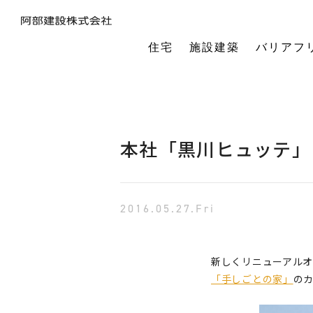
住宅
施設建築
バリアフ
暮らしの本質から素材・性能・デザインを考え、一棟一棟つくりあげるフルオーダーの木の家。
今の生活も老後の暮らしも。将来を見据えながら、生涯快適に住み続けられる家づくりをご提案。
小中規模施設から工場や倉庫まで。地域に根ざし、土地探し・開業支援から設計施工まで対応します。
今の生活も老後の暮らしも。将来を見据えながら、生涯快適に住み続けられる家づくりをご提案。
建築・医療・福祉の専門家が連携。バリアフリーに関する研究や課題解決に取り組んでいます。
オーナー様の利益を第一に最適な土地活用をご提案。企画から建設までワンストップで対応します。
相続や承継のお悩みも解決。専門家と連携し、ご家族にとって何が一番良いかを共に考えます。
「TRCダンパー」正規代理店であり、基礎や上棟、施設建築の外注支援も担うグループ会社。
建ててからが本当のお付き合い。点検や交流を通じ、オーナー様の暮らしを生涯守ります。
1棟の家からゆるやかにつながる街へ。阿部建設が取り組む防災まちづくりの歩みをご紹介します。
「ひとと向き合い、建築と向き合う。」阿部建設が掲げる企業理念をお伝えします。
阿部建設の基本情報とこれまでの歩み。地域社会と共に発展し続ける私たちの姿勢をご紹介します。
一般社団法人バリアフリー総合研究所UD-ラボ
空間の自由度と確かな耐震性を両立。想いや理想を設計し、かたち
建てた後もお客様とともに。住まいを見守り、つながりを
土地探しから設計・施工まで。専門チームがドクター
当事者目線で厳選したバリアフリーの宿泊施設情報を掲載。心から満足でき
講演会やセミナー、メディア出演など。バリアフリーに関する活動
不動産売買を安心サポート。売買だけではない選択肢
建築と不動産のプロが視点を共有。買い替えやリノベ
阿部建設が開発した「在来軸組×CLT」の新工法の研究や普及活動を推進しています。
都市の廃棄資源をエネルギー資源に変える、おがくずエネルギーネットワークを運営。
過去を振り返る「記念碑」ではなく、未来を進む「道標」
インターンシップ、新卒、中途、パートなど各種採用情報を随時更新して掲載しています
バリアフリーに
本社「黒川ヒュッテ」
2016.05.27.Fri
新しくリニューアル
「手しごとの家」
の