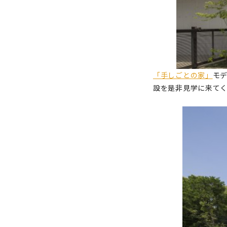
「手しごとの家」
モ
設を是非見学に来て