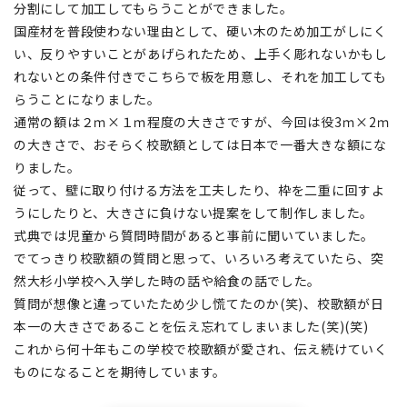
分割にして加工してもらうことができました。
国産材を普段使わない理由として、硬い木のため加工がしにく
い、反りやすいことがあげられたため、上手く彫れないかもし
れないとの条件付きでこちらで板を用意し、それを加工しても
らうことになりました。
通常の額は２ｍ×１ｍ程度の大きさですが、今回は役3ｍ×2ｍ
の大きさで、おそらく校歌額としては日本で一番大きな額にな
りました。
従って、壁に取り付ける方法を工夫したり、枠を二重に回すよ
うにしたりと、大きさに負けない提案をして制作しました。
式典では児童から質問時間があると事前に聞いていました。
でてっきり校歌額の質問と思って、いろいろ考えていたら、突
然大杉小学校へ入学した時の話や給食の話でした。
質問が想像と違っていたため少し慌てたのか(笑)、校歌額が日
本一の大きさであることを伝え忘れてしまいました(笑)(笑)
これから何十年もこの学校で校歌額が愛され、伝え続けていく
ものになることを期待しています。