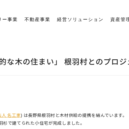
リー事業
不動産事業
経営ソリューション
資産管
にする「SE構法」の木の家。
育てる独自のオーナーズクラブを運営。
の想いに寄り添い、夢の医院開業をサポート。
る旅をサポート。
の最新情報をご紹介します。
を、お客様の背景・目的から確実に導きます。
ーションなど、住まいの窓口を一本化します。
として。創業からの歴史を紐解きます。
。
関する活動報告・メディア掲載
愛着ある住まいも、中古住宅も。住まいの価値を見つめ直し、次の暮らしへとつなげます。
ハードとソフトの両面から環境を整える「バリアフリーコーディネーター」の育成と普及を推進。
賃貸経営から空き家管理まで。定期巡回や点検、メンテナンス計画で大切な資産の価値を守ります。
愛知県内の工務店が連携して職人を育成。人材やノウハウを共有し、確かな施工品質を実現します。
これからの住まいづくりと、地域社会・環境への変わらぬ想いを代表・阿部一雄が語ります。
確かな技術と熱い想いを持つプロたち。お客様の家づくりに情熱を注ぐスタッフをご紹介します。
NPO法人バリアフリーコーディネーター協会
的な木の住まい」 根羽村とのプロジ
人 名工家
) は長野県根羽村と木材供給の提携を結んでいます。
羽杉で建てられた小住宅が完成しました。