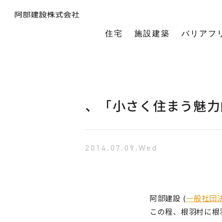
住宅
施設建築
バリアフ
暮らしの本質から素材・性能・デザインを考え、一棟一棟つくりあげるフルオーダーの木の家。
今の生活も老後の暮らしも。将来を見据えながら、生涯快適に住み続けられる家づくりをご提案。
小中規模施設から工場や倉庫まで。地域に根ざし、土地探し・開業支援から設計施工まで対応します。
今の生活も老後の暮らしも。将来を見据えながら、生涯快適に住み続けられる家づくりをご提案。
建築・医療・福祉の専門家が連携。バリアフリーに関する研究や課題解決に取り組んでいます。
オーナー様の利益を第一に最適な土地活用をご提案。企画から建設までワンストップで対応します。
相続や承継のお悩みも解決。専門家と連携し、ご家族にとって何が一番良いかを共に考えます。
「TRCダンパー」正規代理店であり、基礎や上棟、施設建築の外注支援も担うグループ会社。
建ててからが本当のお付き合い。点検や交流を通じ、オーナー様の暮らしを生涯守ります。
1棟の家からゆるやかにつながる街へ。阿部建設が取り組む防災まちづくりの歩みをご紹介します。
「ひとと向き合い、建築と向き合う。」阿部建設が掲げる企業理念をお伝えします。
阿部建設の基本情報とこれまでの歩み。地域社会と共に発展し続ける私たちの姿勢をご紹介します。
一般社団法人バリアフリー総合研究所UD-ラボ
空間の自由度と確かな耐震性を両立。想いや理想を設計し、かたち
建てた後もお客様とともに。住まいを見守り、つながりを
土地探しから設計・施工まで。専門チームがドクター
当事者目線で厳選したバリアフリーの宿泊施設情報を掲載。心から満足でき
講演会やセミナー、メディア出演など。バリアフリーに関する活動
不動産売買を安心サポート。売買だけではない選択肢
建築と不動産のプロが視点を共有。買い替えやリノベ
阿部建設が開発した「在来軸組×CLT」の新工法の研究や普及活動を推進しています。
都市の廃棄資源をエネルギー資源に変える、おがくずエネルギーネットワークを運営。
過去を振り返る「記念碑」ではなく、未来を進む「道標」
インターンシップ、新卒、中途、パートなど各種採用情報を随時更新して掲載しています
バリアフリーに
、「小さく住まう魅力
2014.07.09.Wed
阿部建設 (
一般社団法
この程、根羽村に根