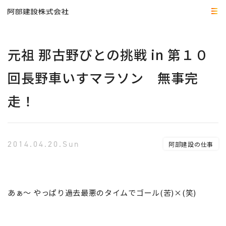
元祖 那古野びとの挑戦 in 第１０
回長野車いすマラソン 無事完
走！
2014.04.20.Sun
阿部建設の仕事
あぁ～ やっぱり過去最悪のタイムでゴール(苦)×(笑)