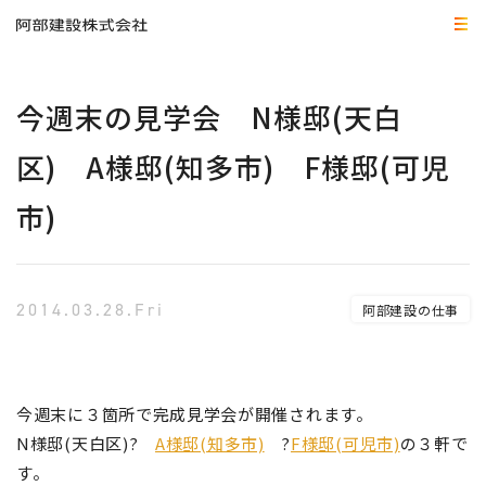
今週末の見学会 N様邸(天白
区) A様邸(知多市) F様邸(可児
市)
2014.03.28.Fri
阿部建設の仕事
今週末に３箇所で完成見学会が開催されます。
N様邸(天白区)?
A様邸(知多市)
?
F様邸(可児市)
の３軒で
す。