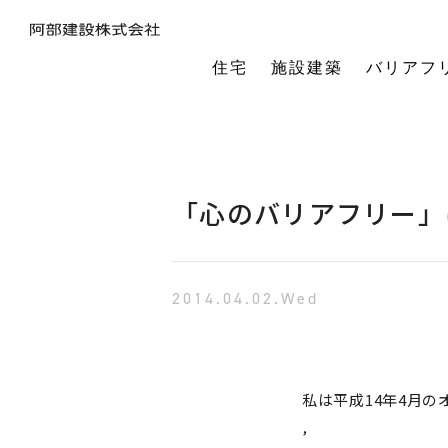
住宅
施設建築
バリアフ
暮らしの本質から素材・性能・デザインを考え、一棟一棟つくりあげるフルオーダーの木の家。
今の生活も老後の暮らしも。将来を見据えながら、生涯快適に住み続けられる家づくりをご提案。
小中規模施設から工場や倉庫まで。地域に根ざし、土地探し・開業支援から設計施工まで対応します。
今の生活も老後の暮らしも。将来を見据えながら、生涯快適に住み続けられる家づくりをご提案。
建築・医療・福祉の専門家が連携。バリアフリーに関する研究や課題解決に取り組んでいます。
オーナー様の利益を第一に最適な土地活用をご提案。企画から建設までワンストップで対応します。
相続や承継のお悩みも解決。専門家と連携し、ご家族にとって何が一番良いかを共に考えます。
「TRCダンパー」正規代理店であり、基礎や上棟、施設建築の外注支援も担うグループ会社。
建ててからが本当のお付き合い。点検や交流を通じ、オーナー様の暮らしを生涯守ります。
1棟の家からゆるやかにつながる街へ。阿部建設が取り組む防災まちづくりの歩みをご紹介します。
「ひとと向き合い、建築と向き合う。」阿部建設が掲げる企業理念をお伝えします。
阿部建設の基本情報とこれまでの歩み。地域社会と共に発展し続ける私たちの姿勢をご紹介します。
一般社団法人バリアフリー総合研究所UD-ラボ
空間の自由度と確かな耐震性を両立。想いや理想を設計し、かたち
建てた後もお客様とともに。住まいを見守り、つながりを
土地探しから設計・施工まで。専門チームがドクター
当事者目線で厳選したバリアフリーの宿泊施設情報を掲載。心から満足でき
講演会やセミナー、メディア出演など。バリアフリーに関する活動
不動産売買を安心サポート。売買だけではない選択肢
建築と不動産のプロが視点を共有。買い替えやリノベ
阿部建設が開発した「在来軸組×CLT」の新工法の研究や普及活動を推進しています。
都市の廃棄資源をエネルギー資源に変える、おがくずエネルギーネットワークを運営。
過去を振り返る「記念碑」ではなく、未来を進む「道標」
インターンシップ、新卒、中途、パートなど各種採用情報を随時更新して掲載しています
バリアフリーに
「心のバリアフリー」
2014.04.02.Wed
私は平成14年4月
,