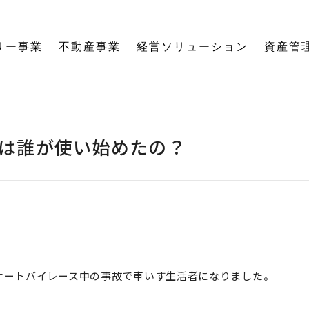
リー事業
不動産事業
経営ソリューション
資産管
にする「SE構法」の木の家。
育てる独自のオーナーズクラブを運営。
の想いに寄り添い、夢の医院開業をサポート。
る旅をサポート。
の最新情報をご紹介します。
を、お客様の背景・目的から確実に導きます。
ーションなど、住まいの窓口を一本化します。
として。創業からの歴史を紐解きます。
。
関する活動報告・メディア掲載
愛着ある住まいも、中古住宅も。住まいの価値を見つめ直し、次の暮らしへとつなげます。
ハードとソフトの両面から環境を整える「バリアフリーコーディネーター」の育成と普及を推進。
賃貸経営から空き家管理まで。定期巡回や点検、メンテナンス計画で大切な資産の価値を守ります。
愛知県内の工務店が連携して職人を育成。人材やノウハウを共有し、確かな施工品質を実現します。
これからの住まいづくりと、地域社会・環境への変わらぬ想いを代表・阿部一雄が語ります。
確かな技術と熱い想いを持つプロたち。お客様の家づくりに情熱を注ぐスタッフをご紹介します。
NPO法人バリアフリーコーディネーター協会
は誰が使い始めたの？
のオートバイレース中の事故で車いす生活者になりました。