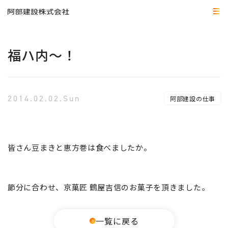
福ハ内～！
2014.02.02.Sun
阿部建設の仕事
皆さん豆まきと恵方巻は食べましたか。
節分に合わせ、京菓匠 鶴屋吉信のお菓子を頂きました。
一覧に戻る