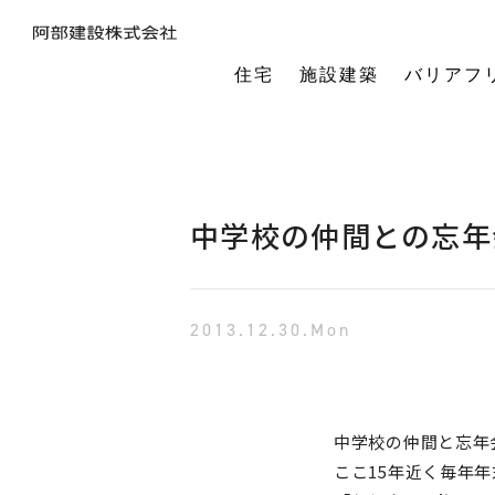
住宅
施設建築
バリアフ
暮らしの本質から素材・性能・デザインを考え、一棟一棟つくりあげるフルオーダーの木の家。
今の生活も老後の暮らしも。将来を見据えながら、生涯快適に住み続けられる家づくりをご提案。
小中規模施設から工場や倉庫まで。地域に根ざし、土地探し・開業支援から設計施工まで対応します。
今の生活も老後の暮らしも。将来を見据えながら、生涯快適に住み続けられる家づくりをご提案。
建築・医療・福祉の専門家が連携。バリアフリーに関する研究や課題解決に取り組んでいます。
オーナー様の利益を第一に最適な土地活用をご提案。企画から建設までワンストップで対応します。
相続や承継のお悩みも解決。専門家と連携し、ご家族にとって何が一番良いかを共に考えます。
「TRCダンパー」正規代理店であり、基礎や上棟、施設建築の外注支援も担うグループ会社。
建ててからが本当のお付き合い。点検や交流を通じ、オーナー様の暮らしを生涯守ります。
1棟の家からゆるやかにつながる街へ。阿部建設が取り組む防災まちづくりの歩みをご紹介します。
「ひとと向き合い、建築と向き合う。」阿部建設が掲げる企業理念をお伝えします。
阿部建設の基本情報とこれまでの歩み。地域社会と共に発展し続ける私たちの姿勢をご紹介します。
一般社団法人バリアフリー総合研究所UD-ラボ
空間の自由度と確かな耐震性を両立。想いや理想を設計し、かたち
建てた後もお客様とともに。住まいを見守り、つながりを
土地探しから設計・施工まで。専門チームがドクター
当事者目線で厳選したバリアフリーの宿泊施設情報を掲載。心から満足でき
講演会やセミナー、メディア出演など。バリアフリーに関する活動
不動産売買を安心サポート。売買だけではない選択肢
建築と不動産のプロが視点を共有。買い替えやリノベ
阿部建設が開発した「在来軸組×CLT」の新工法の研究や普及活動を推進しています。
都市の廃棄資源をエネルギー資源に変える、おがくずエネルギーネットワークを運営。
過去を振り返る「記念碑」ではなく、未来を進む「道標」
インターンシップ、新卒、中途、パートなど各種採用情報を随時更新して掲載しています
バリアフリーに
中学校の仲間との忘年
2013.12.30.Mon
中学校の仲間と
忘年
ここ15年近く毎年年