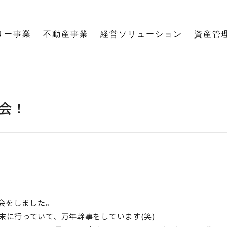
リー事業
不動産事業
経営ソリューション
資産管
にする「SE構法」の木の家。
育てる独自のオーナーズクラブを運営。
の想いに寄り添い、夢の医院開業をサポート。
る旅をサポート。
の最新情報をご紹介します。
を、お客様の背景・目的から確実に導きます。
ーションなど、住まいの窓口を一本化します。
として。創業からの歴史を紐解きます。
。
関する活動報告・メディア掲載
愛着ある住まいも、中古住宅も。住まいの価値を見つめ直し、次の暮らしへとつなげます。
ハードとソフトの両面から環境を整える「バリアフリーコーディネーター」の育成と普及を推進。
賃貸経営から空き家管理まで。定期巡回や点検、メンテナンス計画で大切な資産の価値を守ります。
愛知県内の工務店が連携して職人を育成。人材やノウハウを共有し、確かな施工品質を実現します。
これからの住まいづくりと、地域社会・環境への変わらぬ想いを代表・阿部一雄が語ります。
確かな技術と熱い想いを持つプロたち。お客様の家づくりに情熱を注ぐスタッフをご紹介します。
NPO法人バリアフリーコーディネーター協会
会！
会をしました。
末に行っていて、万年幹事をしています(笑)