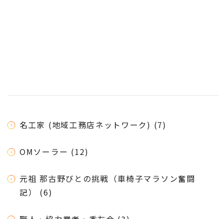
名工家 (地域工務店ネットワーク) (7)
OMソーラー (12)
元祖 那古野びとの挑戦（車椅子マラソン奮闘
記） (6)
職人・協力業者・香友会 (3)