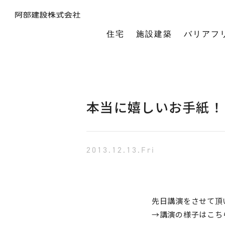
住宅
施設建築
バリアフ
暮らしの本質から素材・性能・デザインを考え、一棟一棟つくりあげるフルオーダーの木の家。
今の生活も老後の暮らしも。将来を見据えながら、生涯快適に住み続けられる家づくりをご提案。
小中規模施設から工場や倉庫まで。地域に根ざし、土地探し・開業支援から設計施工まで対応します。
今の生活も老後の暮らしも。将来を見据えながら、生涯快適に住み続けられる家づくりをご提案。
建築・医療・福祉の専門家が連携。バリアフリーに関する研究や課題解決に取り組んでいます。
オーナー様の利益を第一に最適な土地活用をご提案。企画から建設までワンストップで対応します。
相続や承継のお悩みも解決。専門家と連携し、ご家族にとって何が一番良いかを共に考えます。
「TRCダンパー」正規代理店であり、基礎や上棟、施設建築の外注支援も担うグループ会社。
建ててからが本当のお付き合い。点検や交流を通じ、オーナー様の暮らしを生涯守ります。
1棟の家からゆるやかにつながる街へ。阿部建設が取り組む防災まちづくりの歩みをご紹介します。
「ひとと向き合い、建築と向き合う。」阿部建設が掲げる企業理念をお伝えします。
阿部建設の基本情報とこれまでの歩み。地域社会と共に発展し続ける私たちの姿勢をご紹介します。
一般社団法人バリアフリー総合研究所UD-ラボ
空間の自由度と確かな耐震性を両立。想いや理想を設計し、かたち
建てた後もお客様とともに。住まいを見守り、つながりを
土地探しから設計・施工まで。専門チームがドクター
当事者目線で厳選したバリアフリーの宿泊施設情報を掲載。心から満足でき
講演会やセミナー、メディア出演など。バリアフリーに関する活動
不動産売買を安心サポート。売買だけではない選択肢
建築と不動産のプロが視点を共有。買い替えやリノベ
阿部建設が開発した「在来軸組×CLT」の新工法の研究や普及活動を推進しています。
都市の廃棄資源をエネルギー資源に変える、おがくずエネルギーネットワークを運営。
過去を振り返る「記念碑」ではなく、未来を進む「道標」
インターンシップ、新卒、中途、パートなど各種採用情報を随時更新して掲載しています
バリアフリーに
本当に嬉しいお手紙
2013.12.13.Fri
先日講演をさせて頂
→講演の様子はこち