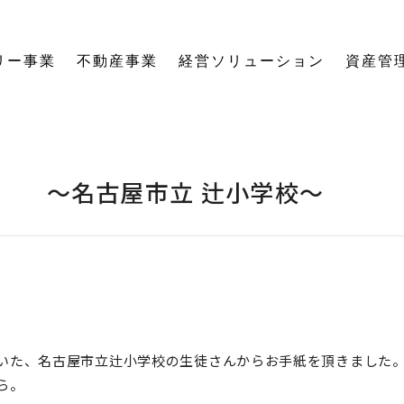
リー事業
不動産事業
経営ソリューション
資産管
にする「SE構法」の木の家。
育てる独自のオーナーズクラブを運営。
の想いに寄り添い、夢の医院開業をサポート。
る旅をサポート。
の最新情報をご紹介します。
を、お客様の背景・目的から確実に導きます。
ーションなど、住まいの窓口を一本化します。
として。創業からの歴史を紐解きます。
。
関する活動報告・メディア掲載
愛着ある住まいも、中古住宅も。住まいの価値を見つめ直し、次の暮らしへとつなげます。
ハードとソフトの両面から環境を整える「バリアフリーコーディネーター」の育成と普及を推進。
賃貸経営から空き家管理まで。定期巡回や点検、メンテナンス計画で大切な資産の価値を守ります。
愛知県内の工務店が連携して職人を育成。人材やノウハウを共有し、確かな施工品質を実現します。
これからの住まいづくりと、地域社会・環境への変わらぬ想いを代表・阿部一雄が語ります。
確かな技術と熱い想いを持つプロたち。お客様の家づくりに情熱を注ぐスタッフをご紹介します。
NPO法人バリアフリーコーディネーター協会
！ ～名古屋市立 辻小学校～
いた、名古屋市立辻小学校の生徒さんからお手紙を頂きました
ら。