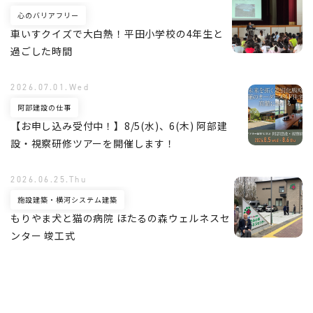
心のバリアフリー
車いすクイズで大白熱！平田小学校の4年生と
過ごした時間
2026.07.01.Wed
阿部建設の仕事
【お申し込み受付中！】8/5(水)、6(木) 阿部建
設・視察研修ツアーを開催します！
2026.06.25.Thu
施設建築・横河システム建築
もりやま犬と猫の病院 ほたるの森ウェルネスセ
ンター 竣工式