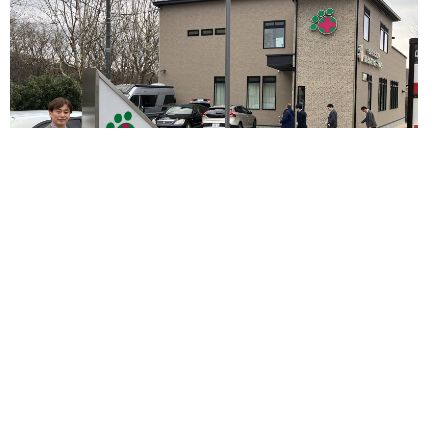
2026.06.25.Thu
施設建築・横河システム建築
もりやま犬と猫の病院 ほたるの森ウェルネスセ
ンター 竣工式