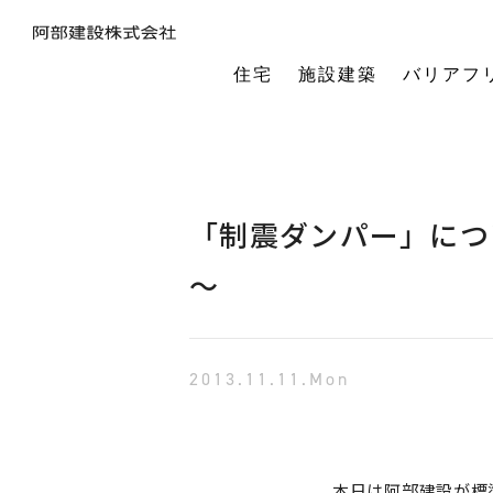
住宅
施設建築
バリアフ
暮らしの本質から素材・性能・デザインを考え、一棟一棟つくりあげるフルオーダーの木の家。
今の生活も老後の暮らしも。将来を見据えながら、生涯快適に住み続けられる家づくりをご提案。
小中規模施設から工場や倉庫まで。地域に根ざし、土地探し・開業支援から設計施工まで対応します。
今の生活も老後の暮らしも。将来を見据えながら、生涯快適に住み続けられる家づくりをご提案。
建築・医療・福祉の専門家が連携。バリアフリーに関する研究や課題解決に取り組んでいます。
オーナー様の利益を第一に最適な土地活用をご提案。企画から建設までワンストップで対応します。
相続や承継のお悩みも解決。専門家と連携し、ご家族にとって何が一番良いかを共に考えます。
「TRCダンパー」正規代理店であり、基礎や上棟、施設建築の外注支援も担うグループ会社。
建ててからが本当のお付き合い。点検や交流を通じ、オーナー様の暮らしを生涯守ります。
1棟の家からゆるやかにつながる街へ。阿部建設が取り組む防災まちづくりの歩みをご紹介します。
「ひとと向き合い、建築と向き合う。」阿部建設が掲げる企業理念をお伝えします。
阿部建設の基本情報とこれまでの歩み。地域社会と共に発展し続ける私たちの姿勢をご紹介します。
一般社団法人バリアフリー総合研究所UD-ラボ
空間の自由度と確かな耐震性を両立。想いや理想を設計し、かたち
建てた後もお客様とともに。住まいを見守り、つながりを
土地探しから設計・施工まで。専門チームがドクター
当事者目線で厳選したバリアフリーの宿泊施設情報を掲載。心から満足でき
講演会やセミナー、メディア出演など。バリアフリーに関する活動
不動産売買を安心サポート。売買だけではない選択肢
建築と不動産のプロが視点を共有。買い替えやリノベ
阿部建設が開発した「在来軸組×CLT」の新工法の研究や普及活動を推進しています。
都市の廃棄資源をエネルギー資源に変える、おがくずエネルギーネットワークを運営。
過去を振り返る「記念碑」ではなく、未来を進む「道標」
インターンシップ、新卒、中途、パートなど各種採用情報を随時更新して掲載しています
バリアフリーに
「制震ダンパー」につ
～
2013.11.11.Mon
本日は阿部建設が標