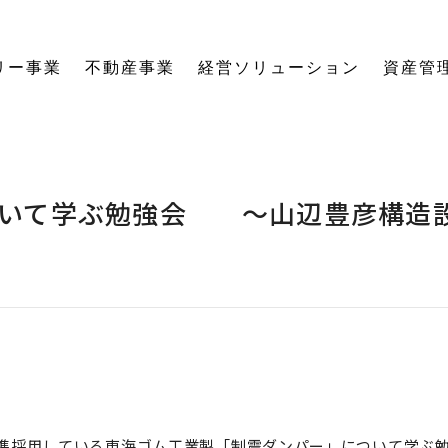
リー事業
不動産事業
経営ソリューション
資産管
にする「SE構法」の木の家。
育てる独自のオーナーズクラブを運営。
の想いに寄り添い、夢の医院開業をサポート。
る旅をサポート。
の最新情報をご紹介します。
を、お客様の背景・目的から確実に導きます。
ーションなど、住まいの窓口を一本化します。
として。創業からの歴史を紐解きます。
。
関する活動報告・メディア掲載
愛着ある住まいも、中古住宅も。住まいの価値を見つめ直し、次の暮らしへとつなげます。
ハードとソフトの両面から環境を整える「バリアフリーコーディネーター」の育成と普及を推進。
賃貸経営から空き家管理まで。定期巡回や点検、メンテナンス計画で大切な資産の価値を守ります。
愛知県内の工務店が連携して職人を育成。人材やノウハウを共有し、確かな施工品質を実現します。
これからの住まいづくりと、地域社会・環境への変わらぬ想いを代表・阿部一雄が語ります。
確かな技術と熱い想いを持つプロたち。お客様の家づくりに情熱を注ぐスタッフをご紹介します。
NPO法人バリアフリーコーディネーター協会
いて学ぶ勉強会 ～山辺豊彦構造設
準採用している東海ゴム工業製「制震ダンパー」について学ぶ