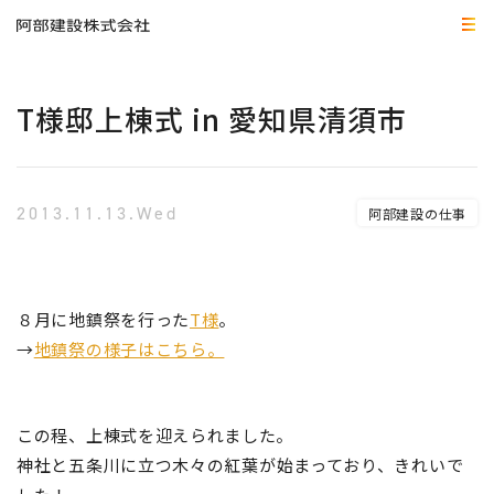
T様邸上棟式 in 愛知県清須市
2013.11.13.Wed
阿部建設の仕事
８月に地鎮祭を行った
T様
。
→
地鎮祭の様子はこちら。
この程、上棟式を迎えられました。
神社と
五条川に立つ木々の
紅葉が始まっており、きれいで