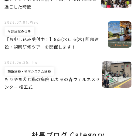
過ごした時間
2026.07.01.Wed
阿部建設の仕事
【お申し込み受付中！】8/5(水)、6(木) 阿部建
設・視察研修ツアーを開催します！
2026.06.25.Thu
施設建築・横河システム建築
もりやま犬と猫の病院 ほたるの森ウェルネスセ
ンター 竣工式
社長ブログ Category