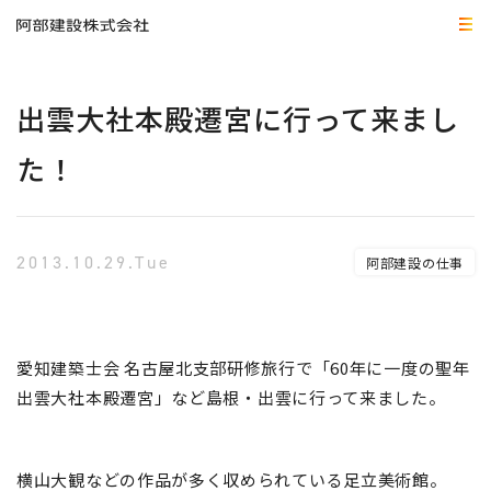
出雲大社本殿遷宮に行って来まし
た！
2013.10.29.Tue
阿部建設の仕事
愛知建築士会 名古屋北支部研修旅行で「60年に一度の聖年
出雲大社本殿
遷宮」など島根・出雲
に行って来ました。
横山大観などの作品が多く収められている足立美術館。