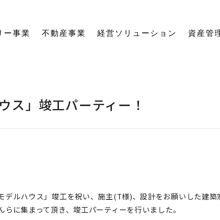
リー事業
不動産事業
経営ソリューション
資産管
にする「SE構法」の木の家。
育てる独自のオーナーズクラブを運営。
の想いに寄り添い、夢の医院開業をサポート。
る旅をサポート。
の最新情報をご紹介します。
を、お客様の背景・目的から確実に導きます。
ーションなど、住まいの窓口を一本化します。
として。創業からの歴史を紐解きます。
。
関する活動報告・メディア掲載
愛着ある住まいも、中古住宅も。住まいの価値を見つめ直し、次の暮らしへとつなげます。
ハードとソフトの両面から環境を整える「バリアフリーコーディネーター」の育成と普及を推進。
賃貸経営から空き家管理まで。定期巡回や点検、メンテナンス計画で大切な資産の価値を守ります。
愛知県内の工務店が連携して職人を育成。人材やノウハウを共有し、確かな施工品質を実現します。
これからの住まいづくりと、地域社会・環境への変わらぬ想いを代表・阿部一雄が語ります。
確かな技術と熱い想いを持つプロたち。お客様の家づくりに情熱を注ぐスタッフをご紹介します。
NPO法人バリアフリーコーディネーター協会
ウス」竣工パーティー！
モデルハウス」竣工を祝い、施主(T様)、設計をお願いした建築
んらに集まって頂き、竣工パーティーを行いました。