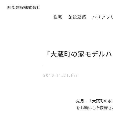
住宅
施設建築
バリアフ
暮らしの本質から素材・性能・デザインを考え、一棟一棟つくりあげるフルオーダーの木の家。
今の生活も老後の暮らしも。将来を見据えながら、生涯快適に住み続けられる家づくりをご提案。
小中規模施設から工場や倉庫まで。地域に根ざし、土地探し・開業支援から設計施工まで対応します。
今の生活も老後の暮らしも。将来を見据えながら、生涯快適に住み続けられる家づくりをご提案。
建築・医療・福祉の専門家が連携。バリアフリーに関する研究や課題解決に取り組んでいます。
オーナー様の利益を第一に最適な土地活用をご提案。企画から建設までワンストップで対応します。
相続や承継のお悩みも解決。専門家と連携し、ご家族にとって何が一番良いかを共に考えます。
「TRCダンパー」正規代理店であり、基礎や上棟、施設建築の外注支援も担うグループ会社。
建ててからが本当のお付き合い。点検や交流を通じ、オーナー様の暮らしを生涯守ります。
1棟の家からゆるやかにつながる街へ。阿部建設が取り組む防災まちづくりの歩みをご紹介します。
「ひとと向き合い、建築と向き合う。」阿部建設が掲げる企業理念をお伝えします。
阿部建設の基本情報とこれまでの歩み。地域社会と共に発展し続ける私たちの姿勢をご紹介します。
一般社団法人バリアフリー総合研究所UD-ラボ
空間の自由度と確かな耐震性を両立。想いや理想を設計し、かたち
建てた後もお客様とともに。住まいを見守り、つながりを
土地探しから設計・施工まで。専門チームがドクター
当事者目線で厳選したバリアフリーの宿泊施設情報を掲載。心から満足でき
講演会やセミナー、メディア出演など。バリアフリーに関する活動
不動産売買を安心サポート。売買だけではない選択肢
建築と不動産のプロが視点を共有。買い替えやリノベ
阿部建設が開発した「在来軸組×CLT」の新工法の研究や普及活動を推進しています。
都市の廃棄資源をエネルギー資源に変える、おがくずエネルギーネットワークを運営。
過去を振り返る「記念碑」ではなく、未来を進む「道標」
インターンシップ、新卒、中途、パートなど各種採用情報を随時更新して掲載しています
バリアフリーに
「大蔵町の家モデルハ
2013.11.01.Fri
先月、「大蔵町の家
をお願いした荻野さ