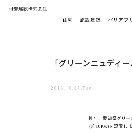
住宅
施設建築
バリアフ
暮らしの本質から素材・性能・デザインを考え、一棟一棟つくりあげるフルオーダーの木の家。
今の生活も老後の暮らしも。将来を見据えながら、生涯快適に住み続けられる家づくりをご提案。
小中規模施設から工場や倉庫まで。地域に根ざし、土地探し・開業支援から設計施工まで対応します。
今の生活も老後の暮らしも。将来を見据えながら、生涯快適に住み続けられる家づくりをご提案。
建築・医療・福祉の専門家が連携。バリアフリーに関する研究や課題解決に取り組んでいます。
オーナー様の利益を第一に最適な土地活用をご提案。企画から建設までワンストップで対応します。
相続や承継のお悩みも解決。専門家と連携し、ご家族にとって何が一番良いかを共に考えます。
「TRCダンパー」正規代理店であり、基礎や上棟、施設建築の外注支援も担うグループ会社。
建ててからが本当のお付き合い。点検や交流を通じ、オーナー様の暮らしを生涯守ります。
1棟の家からゆるやかにつながる街へ。阿部建設が取り組む防災まちづくりの歩みをご紹介します。
「ひとと向き合い、建築と向き合う。」阿部建設が掲げる企業理念をお伝えします。
阿部建設の基本情報とこれまでの歩み。地域社会と共に発展し続ける私たちの姿勢をご紹介します。
一般社団法人バリアフリー総合研究所UD-ラボ
空間の自由度と確かな耐震性を両立。想いや理想を設計し、かたち
建てた後もお客様とともに。住まいを見守り、つながりを
土地探しから設計・施工まで。専門チームがドクター
当事者目線で厳選したバリアフリーの宿泊施設情報を掲載。心から満足でき
講演会やセミナー、メディア出演など。バリアフリーに関する活動
不動産売買を安心サポート。売買だけではない選択肢
建築と不動産のプロが視点を共有。買い替えやリノベ
阿部建設が開発した「在来軸組×CLT」の新工法の研究や普及活動を推進しています。
都市の廃棄資源をエネルギー資源に変える、おがくずエネルギーネットワークを運営。
過去を振り返る「記念碑」ではなく、未来を進む「道標」
インターンシップ、新卒、中途、パートなど各種採用情報を随時更新して掲載しています
バリアフリーに
「グリーンニュディー
2013.10.01.Tue
昨年、愛知県グリー
(約10Kw)を設置し