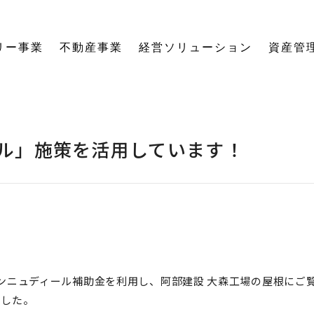
リー事業
不動産事業
経営ソリューション
資産管
にする「SE構法」の木の家。
育てる独自のオーナーズクラブを運営。
の想いに寄り添い、夢の医院開業をサポート。
る旅をサポート。
の最新情報をご紹介します。
を、お客様の背景・目的から確実に導きます。
ーションなど、住まいの窓口を一本化します。
として。創業からの歴史を紐解きます。
。
関する活動報告・メディア掲載
愛着ある住まいも、中古住宅も。住まいの価値を見つめ直し、次の暮らしへとつなげます。
ハードとソフトの両面から環境を整える「バリアフリーコーディネーター」の育成と普及を推進。
賃貸経営から空き家管理まで。定期巡回や点検、メンテナンス計画で大切な資産の価値を守ります。
愛知県内の工務店が連携して職人を育成。人材やノウハウを共有し、確かな施工品質を実現します。
これからの住まいづくりと、地域社会・環境への変わらぬ想いを代表・阿部一雄が語ります。
確かな技術と熱い想いを持つプロたち。お客様の家づくりに情熱を注ぐスタッフをご紹介します。
NPO法人バリアフリーコーディネーター協会
ル」施策を活用しています！
ンニュディール補助金を利用し、
阿部建設 大森工場の屋根にご
ました。