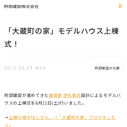
「大蔵町の家」モデルハウス上棟
式！
2013.05.29.Wed
阿部建設の仕事
阿部建設が進めてきた
建築家 伊礼智氏
設計によるモデルハ
ウスの上棟式を6月11日(土)行いました。
→
上棟の様子はこちら。
→「大蔵町の家」ブロクはこち
ら。