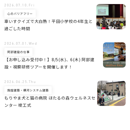
2026.07.10.Fri
心のバリアフリー
車いすクイズで大白熱！平田小学校の4年生と
過ごした時間
2026.07.01.Wed
阿部建設の仕事
【お申し込み受付中！】8/5(水)、6(木) 阿部建
設・視察研修ツアーを開催します！
2026.06.25.Thu
施設建築・横河システム建築
もりやま犬と猫の病院 ほたるの森ウェルネスセ
ンター 竣工式