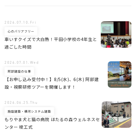
2026.07.10.Fri
心のバリアフリー
車いすクイズで大白熱！平田小学校の4年生と
過ごした時間
2026.07.01.Wed
阿部建設の仕事
【お申し込み受付中！】8/5(水)、6(木) 阿部建
設・視察研修ツアーを開催します！
2026.06.25.Thu
施設建築・横河システム建築
もりやま犬と猫の病院 ほたるの森ウェルネスセ
ンター 竣工式