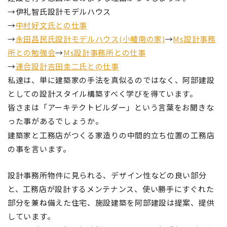
→伊礼智氏設計モデルハウス
→
中村好文氏との仕事
→
永田昌民氏設計モデルハウス(小幡南の家)
→
Ms設計事務
所との勉強会
→
Ms設計事務所との仕事
→
連合設計吉田圭二氏との仕事
私達は、単に建築家の手法を真似るのではなく、阿部建設
としての設計スタイル構築すべく学びを得ています。
皆さまは「アーキテクトビルダー」という言葉をお聞きな
った事があるでしょうか。
建築家と工務店がつくる
家造りの中間的立ち位置の工務店
の事を言います。
設計事務所物件
に見られる、
デザイン性などの
良い部分
と、工務店が設計するメンテナンス、使い勝手にすぐれた
部分を兼ね備えた住宅、施設建築を阿部建設は提案、提供
しています。