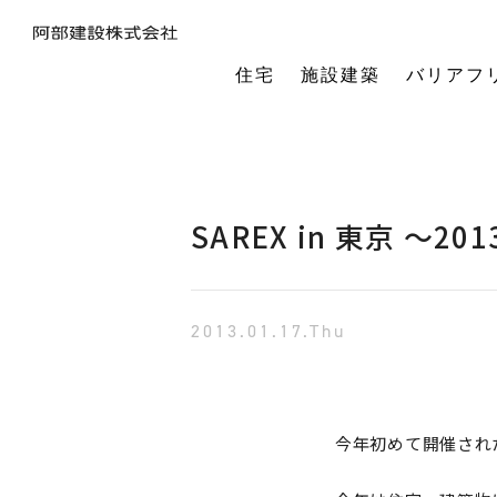
住宅
施設建築
バリアフ
暮らしの本質から素材・性能・デザインを考え、一棟一棟つくりあげるフルオーダーの木の家。
今の生活も老後の暮らしも。将来を見据えながら、生涯快適に住み続けられる家づくりをご提案。
小中規模施設から工場や倉庫まで。地域に根ざし、土地探し・開業支援から設計施工まで対応します。
今の生活も老後の暮らしも。将来を見据えながら、生涯快適に住み続けられる家づくりをご提案。
建築・医療・福祉の専門家が連携。バリアフリーに関する研究や課題解決に取り組んでいます。
オーナー様の利益を第一に最適な土地活用をご提案。企画から建設までワンストップで対応します。
相続や承継のお悩みも解決。専門家と連携し、ご家族にとって何が一番良いかを共に考えます。
「TRCダンパー」正規代理店であり、基礎や上棟、施設建築の外注支援も担うグループ会社。
建ててからが本当のお付き合い。点検や交流を通じ、オーナー様の暮らしを生涯守ります。
1棟の家からゆるやかにつながる街へ。阿部建設が取り組む防災まちづくりの歩みをご紹介します。
「ひとと向き合い、建築と向き合う。」阿部建設が掲げる企業理念をお伝えします。
阿部建設の基本情報とこれまでの歩み。地域社会と共に発展し続ける私たちの姿勢をご紹介します。
一般社団法人バリアフリー総合研究所UD-ラボ
空間の自由度と確かな耐震性を両立。想いや理想を設計し、かたち
建てた後もお客様とともに。住まいを見守り、つながりを
土地探しから設計・施工まで。専門チームがドクター
当事者目線で厳選したバリアフリーの宿泊施設情報を掲載。心から満足でき
講演会やセミナー、メディア出演など。バリアフリーに関する活動
不動産売買を安心サポート。売買だけではない選択肢
建築と不動産のプロが視点を共有。買い替えやリノベ
阿部建設が開発した「在来軸組×CLT」の新工法の研究や普及活動を推進しています。
都市の廃棄資源をエネルギー資源に変える、おがくずエネルギーネットワークを運営。
過去を振り返る「記念碑」ではなく、未来を進む「道標」
インターンシップ、新卒、中途、パートなど各種採用情報を随時更新して掲載しています
バリアフリーに
SAREX in 東京 ～2
2013.01.17.Thu
今年初めて開催され