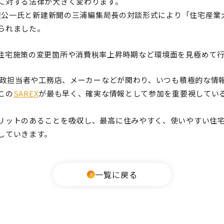
に対する法律が大きく変わります。
野辺公一氏と新建新聞の三浦編集局長の対談形式により「住宅産業大
られました。
住宅施策の変更箇所や
消費税率上昇時期など環境面を見極めて
の行政担当者や工務店、メーカーなどが関わり、いつも積極的な情
この
SAREX
が最も早く、確実な情報として参加を重要視してい
リットのあることを吸収し、最高に住みやすく、使いやすい住
していきます。
一覧に戻る