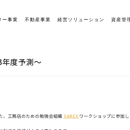
リー事業
不動産事業
経営ソリューション
資産管
にする「SE構法」の木の家。
育てる独自のオーナーズクラブを運営。
の想いに寄り添い、夢の医院開業をサポート。
る旅をサポート。
の最新情報をご紹介します。
を、お客様の背景・目的から確実に導きます。
ーションなど、住まいの窓口を一本化します。
として。創業からの歴史を紐解きます。
。
関する活動報告・メディア掲載
愛着ある住まいも、中古住宅も。住まいの価値を見つめ直し、次の暮らしへとつなげます。
ハードとソフトの両面から環境を整える「バリアフリーコーディネーター」の育成と普及を推進。
賃貸経営から空き家管理まで。定期巡回や点検、メンテナンス計画で大切な資産の価値を守ります。
愛知県内の工務店が連携して職人を育成。人材やノウハウを共有し、確かな施工品質を実現します。
これからの住まいづくりと、地域社会・環境への変わらぬ想いを代表・阿部一雄が語ります。
確かな技術と熱い想いを持つプロたち。お客様の家づくりに情熱を注ぐスタッフをご紹介します。
NPO法人バリアフリーコーディネーター協会
013年度予測～
た、工務店のための勉強会組織
SAREX
ワークショップに参加し