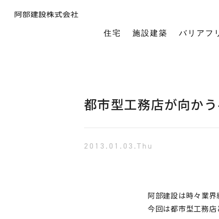
住宅
施設建築
バリアフ
暮らしの本質から素材・性能・デザインを考え、一棟一棟つくりあげるフルオーダーの木の家。
今の生活も老後の暮らしも。将来を見据えながら、生涯快適に住み続けられる家づくりをご提案。
小中規模施設から工場や倉庫まで。地域に根ざし、土地探し・開業支援から設計施工まで対応します。
今の生活も老後の暮らしも。将来を見据えながら、生涯快適に住み続けられる家づくりをご提案。
建築・医療・福祉の専門家が連携。バリアフリーに関する研究や課題解決に取り組んでいます。
オーナー様の利益を第一に最適な土地活用をご提案。企画から建設までワンストップで対応します。
相続や承継のお悩みも解決。専門家と連携し、ご家族にとって何が一番良いかを共に考えます。
「TRCダンパー」正規代理店であり、基礎や上棟、施設建築の外注支援も担うグループ会社。
建ててからが本当のお付き合い。点検や交流を通じ、オーナー様の暮らしを生涯守ります。
1棟の家からゆるやかにつながる街へ。阿部建設が取り組む防災まちづくりの歩みをご紹介します。
「ひとと向き合い、建築と向き合う。」阿部建設が掲げる企業理念をお伝えします。
阿部建設の基本情報とこれまでの歩み。地域社会と共に発展し続ける私たちの姿勢をご紹介します。
一般社団法人バリアフリー総合研究所UD-ラボ
空間の自由度と確かな耐震性を両立。想いや理想を設計し、かたち
建てた後もお客様とともに。住まいを見守り、つながりを
土地探しから設計・施工まで。専門チームがドクター
当事者目線で厳選したバリアフリーの宿泊施設情報を掲載。心から満足でき
講演会やセミナー、メディア出演など。バリアフリーに関する活動
不動産売買を安心サポート。売買だけではない選択肢
建築と不動産のプロが視点を共有。買い替えやリノベ
阿部建設が開発した「在来軸組×CLT」の新工法の研究や普及活動を推進しています。
都市の廃棄資源をエネルギー資源に変える、おがくずエネルギーネットワークを運営。
過去を振り返る「記念碑」ではなく、未来を進む「道標」
インターンシップ、新卒、中途、パートなど各種採用情報を随時更新して掲載しています
バリアフリーに
都市型工務店が向かう
2013.01.03.Thu
阿部建設は時々業界
今回は都市型工務店