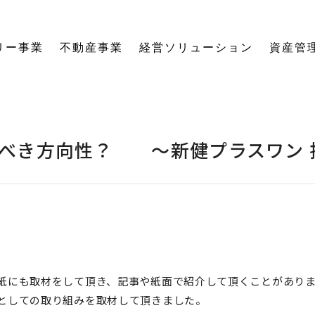
リー事業
不動産事業
経営ソリューション
資産管
にする「SE構法」の木の家。
育てる独自のオーナーズクラブを運営。
の想いに寄り添い、夢の医院開業をサポート。
る旅をサポート。
の最新情報をご紹介します。
を、お客様の背景・目的から確実に導きます。
ーションなど、住まいの窓口を一本化します。
として。創業からの歴史を紐解きます。
。
関する活動報告・メディア掲載
愛着ある住まいも、中古住宅も。住まいの価値を見つめ直し、次の暮らしへとつなげます。
ハードとソフトの両面から環境を整える「バリアフリーコーディネーター」の育成と普及を推進。
賃貸経営から空き家管理まで。定期巡回や点検、メンテナンス計画で大切な資産の価値を守ります。
愛知県内の工務店が連携して職人を育成。人材やノウハウを共有し、確かな施工品質を実現します。
これからの住まいづくりと、地域社会・環境への変わらぬ想いを代表・阿部一雄が語ります。
確かな技術と熱い想いを持つプロたち。お客様の家づくりに情熱を注ぐスタッフをご紹介します。
NPO法人バリアフリーコーディネーター協会
べき方向性？ ～新健プラスワン 
紙にも取材をして頂き、記事や紙面で紹介して頂くことがあり
としての取り組みを取材して頂きました。