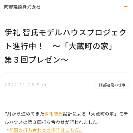
伊礼 智氏モデルハウスプロジェク
ト進行中！ ～「大蔵町の家」
第３回プレゼン～
2012.11.25.Sun
阿部建設の仕事
7月から進めてきた
伊礼智氏
設計による
「大蔵
町の家」モデ
ルハウスの
第３回打ち合わせが行われました。
→
前回の打ち合わせの様子はこちら。