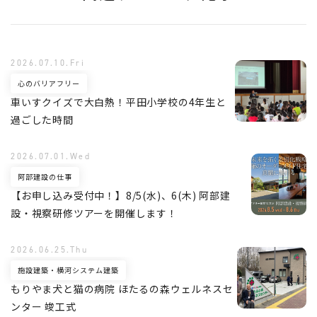
2026.07.10.Fri
心のバリアフリー
車いすクイズで大白熱！平田小学校の4年生と
過ごした時間
2026.07.01.Wed
阿部建設の仕事
【お申し込み受付中！】8/5(水)、6(木) 阿部建
設・視察研修ツアーを開催します！
2026.06.25.Thu
施設建築・横河システム建築
もりやま犬と猫の病院 ほたるの森ウェルネスセ
ンター 竣工式