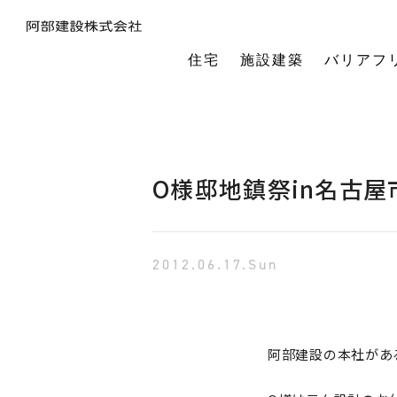
住宅
施設建築
バリアフ
暮らしの本質から素材・性能・デザインを考え、一棟一棟つくりあげるフルオーダーの木の家。
今の生活も老後の暮らしも。将来を見据えながら、生涯快適に住み続けられる家づくりをご提案。
小中規模施設から工場や倉庫まで。地域に根ざし、土地探し・開業支援から設計施工まで対応します。
今の生活も老後の暮らしも。将来を見据えながら、生涯快適に住み続けられる家づくりをご提案。
建築・医療・福祉の専門家が連携。バリアフリーに関する研究や課題解決に取り組んでいます。
オーナー様の利益を第一に最適な土地活用をご提案。企画から建設までワンストップで対応します。
相続や承継のお悩みも解決。専門家と連携し、ご家族にとって何が一番良いかを共に考えます。
「TRCダンパー」正規代理店であり、基礎や上棟、施設建築の外注支援も担うグループ会社。
建ててからが本当のお付き合い。点検や交流を通じ、オーナー様の暮らしを生涯守ります。
1棟の家からゆるやかにつながる街へ。阿部建設が取り組む防災まちづくりの歩みをご紹介します。
「ひとと向き合い、建築と向き合う。」阿部建設が掲げる企業理念をお伝えします。
阿部建設の基本情報とこれまでの歩み。地域社会と共に発展し続ける私たちの姿勢をご紹介します。
一般社団法人バリアフリー総合研究所UD-ラボ
空間の自由度と確かな耐震性を両立。想いや理想を設計し、かたち
建てた後もお客様とともに。住まいを見守り、つながりを
土地探しから設計・施工まで。専門チームがドクター
当事者目線で厳選したバリアフリーの宿泊施設情報を掲載。心から満足でき
講演会やセミナー、メディア出演など。バリアフリーに関する活動
不動産売買を安心サポート。売買だけではない選択肢
建築と不動産のプロが視点を共有。買い替えやリノベ
阿部建設が開発した「在来軸組×CLT」の新工法の研究や普及活動を推進しています。
都市の廃棄資源をエネルギー資源に変える、おがくずエネルギーネットワークを運営。
過去を振り返る「記念碑」ではなく、未来を進む「道標」
インターンシップ、新卒、中途、パートなど各種採用情報を随時更新して掲載しています
バリアフリーに
O様邸地鎮祭in名古屋
2012.06.17.Sun
阿部建設の本社があ