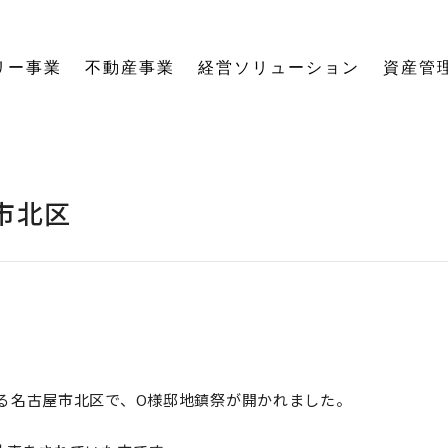
リー事業
不動産事業
経営ソリューション
資産管
にする「SE構法」の木の家。
育てる独自のオーナーズクラブを運営。
の想いに寄り添い、夢の医院開業をサポート。
る旅をサポート。
の最新情報をご紹介します。
を、お客様の背景・目的から確実に導きます。
ーションなど、住まいの窓口を一本化します。
として。創業からの歴史を紐解きます。
。
関する活動報告・メディア掲載
愛着ある住まいも、中古住宅も。住まいの価値を見つめ直し、次の暮らしへとつなげます。
ハードとソフトの両面から環境を整える「バリアフリーコーディネーター」の育成と普及を推進。
賃貸経営から空き家管理まで。定期巡回や点検、メンテナンス計画で大切な資産の価値を守ります。
愛知県内の工務店が連携して職人を育成。人材やノウハウを共有し、確かな施工品質を実現します。
これからの住まいづくりと、地域社会・環境への変わらぬ想いを代表・阿部一雄が語ります。
確かな技術と熱い想いを持つプロたち。お客様の家づくりに情熱を注ぐスタッフをご紹介します。
NPO法人バリアフリーコーディネーター協会
市北区
る名古屋市北区で、O様邸地鎮祭が開かれました。