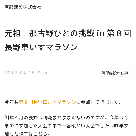
元祖 那古野びとの挑戦 in 第８回
長野車いすマラソン
2012.04.15.Sun
阿部建設の仕事
今年も
第８回長野車いすマラソン
に参加してきました。
例年４月の長野は朝晩まだままだ寒いのですが、今年は今
までに参加した大会の中で一番暖かい大会でした→昨年参
加した様子はこちら。