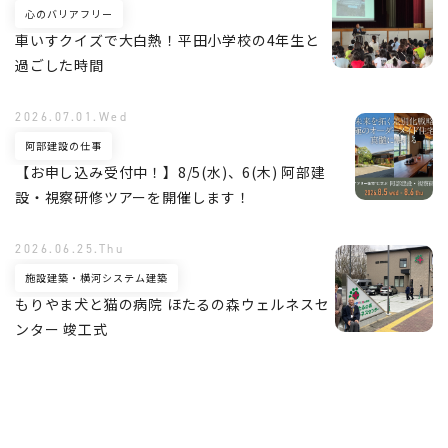
心のバリアフリー
車いすクイズで大白熱！平田小学校の4年生と
過ごした時間
2026.07.01.Wed
阿部建設の仕事
【お申し込み受付中！】8/5(水)、6(木) 阿部建
設・視察研修ツアーを開催します！
2026.06.25.Thu
施設建築・横河システム建築
もりやま犬と猫の病院 ほたるの森ウェルネスセ
ンター 竣工式