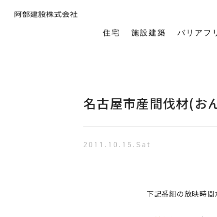
住宅
施設建築
バリアフ
暮らしの本質から素材・性能・デザインを考え、一棟一棟つくりあげるフルオーダーの木の家。
今の生活も老後の暮らしも。将来を見据えながら、生涯快適に住み続けられる家づくりをご提案。
小中規模施設から工場や倉庫まで。地域に根ざし、土地探し・開業支援から設計施工まで対応します。
今の生活も老後の暮らしも。将来を見据えながら、生涯快適に住み続けられる家づくりをご提案。
建築・医療・福祉の専門家が連携。バリアフリーに関する研究や課題解決に取り組んでいます。
オーナー様の利益を第一に最適な土地活用をご提案。企画から建設までワンストップで対応します。
相続や承継のお悩みも解決。専門家と連携し、ご家族にとって何が一番良いかを共に考えます。
「TRCダンパー」正規代理店であり、基礎や上棟、施設建築の外注支援も担うグループ会社。
建ててからが本当のお付き合い。点検や交流を通じ、オーナー様の暮らしを生涯守ります。
1棟の家からゆるやかにつながる街へ。阿部建設が取り組む防災まちづくりの歩みをご紹介します。
「ひとと向き合い、建築と向き合う。」阿部建設が掲げる企業理念をお伝えします。
阿部建設の基本情報とこれまでの歩み。地域社会と共に発展し続ける私たちの姿勢をご紹介します。
一般社団法人バリアフリー総合研究所UD-ラボ
空間の自由度と確かな耐震性を両立。想いや理想を設計し、かたち
建てた後もお客様とともに。住まいを見守り、つながりを
土地探しから設計・施工まで。専門チームがドクター
当事者目線で厳選したバリアフリーの宿泊施設情報を掲載。心から満足でき
講演会やセミナー、メディア出演など。バリアフリーに関する活動
不動産売買を安心サポート。売買だけではない選択肢
建築と不動産のプロが視点を共有。買い替えやリノベ
阿部建設が開発した「在来軸組×CLT」の新工法の研究や普及活動を推進しています。
都市の廃棄資源をエネルギー資源に変える、おがくずエネルギーネットワークを運営。
過去を振り返る「記念碑」ではなく、未来を進む「道標」
インターンシップ、新卒、中途、パートなど各種採用情報を随時更新して掲載しています
バリアフリーに
名古屋市産間伐材(お
2011.10.15.Sat
下記番組の放映時間