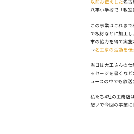
以前お伝えした
名古
八事小学校で「教室
この事業はこれまで
で板材などに加工し
市の協力を得て実施
→
名工家の活動を伝
当日は大工さんの仕
ッセージを書くなど
ュースの中でも放送
私たち4社の工務店
想いで今回の事業に