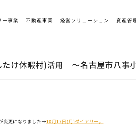
リー事業
不動産事業
経営ソリューション
資産管
にする「SE構法」の木の家。
育てる独自のオーナーズクラブを運営。
の想いに寄り添い、夢の医院開業をサポート。
る旅をサポート。
の最新情報をご紹介します。
を、お客様の背景・目的から確実に導きます。
ーションなど、住まいの窓口を一本化します。
として。創業からの歴史を紐解きます。
。
関する活動報告・メディア掲載
愛着ある住まいも、中古住宅も。住まいの価値を見つめ直し、次の暮らしへとつなげます。
ハードとソフトの両面から環境を整える「バリアフリーコーディネーター」の育成と普及を推進。
賃貸経営から空き家管理まで。定期巡回や点検、メンテナンス計画で大切な資産の価値を守ります。
愛知県内の工務店が連携して職人を育成。人材やノウハウを共有し、確かな施工品質を実現します。
これからの住まいづくりと、地域社会・環境への変わらぬ想いを代表・阿部一雄が語ります。
確かな技術と熱い想いを持つプロたち。お客様の家づくりに情熱を注ぐスタッフをご紹介します。
NPO法人バリアフリーコーディネーター協会
んたけ休暇村)活用 ～名古屋市八事
が変更になりました→
10月17日(月)ダイアリー。