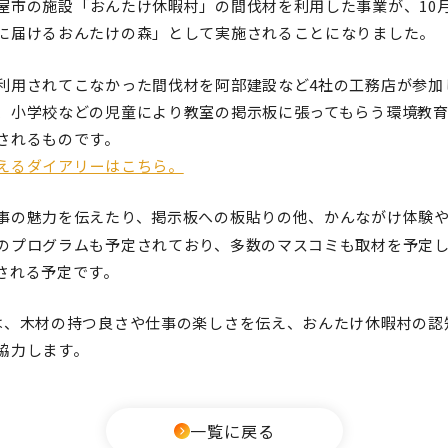
屋市の施設「おんたけ休暇村」の間伐材を利用した事業が、10月
に届けるおんたけの森」として実施されることになりました。
利用されてこなかった間伐材を阿部建設など4社の工務店が参加
、小学校などの児童により教室の掲示板に張ってもらう環境教
されるものです。
えるダイアリーはこちら。
事の魅力を伝えたり、掲示板への板貼りの他、かんながけ体験
のプログラムも予定されており、
多数のマスコミも取材を予定し
される予定です。
は、木材の持つ良さや仕事の楽しさを伝え、おんたけ休暇村の認
協力します。
一覧に戻る