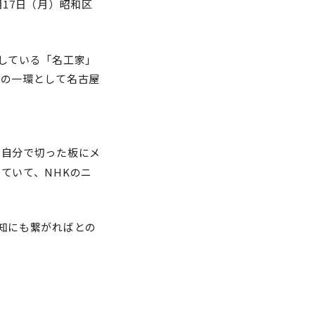
17日（月）昭和区
している「名工家」
育の一環として名古屋
や自分で切った板にメ
ていて、NHKのニ
知にも繋がればとの