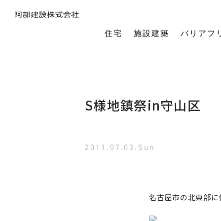
住宅
施設建築
バリアフ
暮らしの本質から素材・性能・デザインを考え、一棟一棟つくりあげるフルオーダーの木の家。
今の生活も老後の暮らしも。将来を見据えながら、生涯快適に住み続けられる家づくりをご提案。
小中規模施設から工場や倉庫まで。地域に根ざし、土地探し・開業支援から設計施工まで対応します。
今の生活も老後の暮らしも。将来を見据えながら、生涯快適に住み続けられる家づくりをご提案。
建築・医療・福祉の専門家が連携。バリアフリーに関する研究や課題解決に取り組んでいます。
オーナー様の利益を第一に最適な土地活用をご提案。企画から建設までワンストップで対応します。
相続や承継のお悩みも解決。専門家と連携し、ご家族にとって何が一番良いかを共に考えます。
「TRCダンパー」正規代理店であり、基礎や上棟、施設建築の外注支援も担うグループ会社。
建ててからが本当のお付き合い。点検や交流を通じ、オーナー様の暮らしを生涯守ります。
1棟の家からゆるやかにつながる街へ。阿部建設が取り組む防災まちづくりの歩みをご紹介します。
「ひとと向き合い、建築と向き合う。」阿部建設が掲げる企業理念をお伝えします。
阿部建設の基本情報とこれまでの歩み。地域社会と共に発展し続ける私たちの姿勢をご紹介します。
一般社団法人バリアフリー総合研究所UD-ラボ
空間の自由度と確かな耐震性を両立。想いや理想を設計し、かたち
建てた後もお客様とともに。住まいを見守り、つながりを
土地探しから設計・施工まで。専門チームがドクター
当事者目線で厳選したバリアフリーの宿泊施設情報を掲載。心から満足でき
講演会やセミナー、メディア出演など。バリアフリーに関する活動
不動産売買を安心サポート。売買だけではない選択肢
建築と不動産のプロが視点を共有。買い替えやリノベ
阿部建設が開発した「在来軸組×CLT」の新工法の研究や普及活動を推進しています。
都市の廃棄資源をエネルギー資源に変える、おがくずエネルギーネットワークを運営。
過去を振り返る「記念碑」ではなく、未来を進む「道標」
インターンシップ、新卒、中途、パートなど各種採用情報を随時更新して掲載しています
バリアフリーに
S様地鎮祭in守山区
2011.07.03.Sun
名古屋市の北東部に