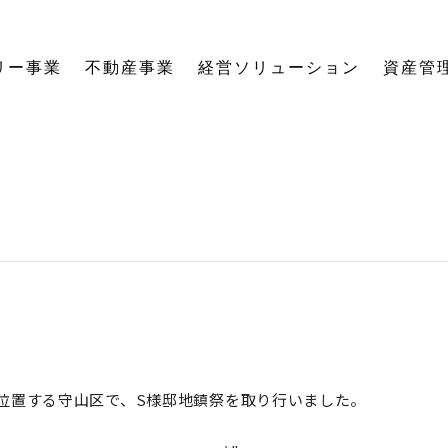
リー事業
不動産事業
経営ソリューション
資産管
にする「SE構法」の木の家。
育てる独自のオーナーズクラブを運営。
の想いに寄り添い、夢の医院開業をサポート。
る旅をサポート。
の最新情報をご紹介します。
を、お客様の背景・目的から確実に導きます。
ーションなど、住まいの窓口を一本化します。
として。創業からの歴史を紐解きます。
。
関する活動報告・メディア掲載
愛着ある住まいも、中古住宅も。住まいの価値を見つめ直し、次の暮らしへとつなげます。
ハードとソフトの両面から環境を整える「バリアフリーコーディネーター」の育成と普及を推進。
賃貸経営から空き家管理まで。定期巡回や点検、メンテナンス計画で大切な資産の価値を守ります。
愛知県内の工務店が連携して職人を育成。人材やノウハウを共有し、確かな施工品質を実現します。
これからの住まいづくりと、地域社会・環境への変わらぬ想いを代表・阿部一雄が語ります。
確かな技術と熱い想いを持つプロたち。お客様の家づくりに情熱を注ぐスタッフをご紹介します。
NPO法人バリアフリーコーディネーター協会
位置する守山区で、S様邸地鎮祭を取り行いました。