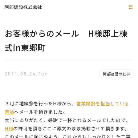
お客様からのメール H様邸上棟
式in東郷町
2011.05.24.Tue
阿部建設の仕事
３月に地鎮祭を行ったH様から、
営業設計を担当している
斉藤
へメールを頂きました。
本当にありがたく、感謝で一杯となるメールでしたので、
H様
の許可を頂きここに原文のまま掲載させて頂きます。
このメールに恥じぬよう、これからもしっかりとした工事