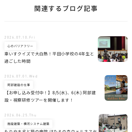
関連するブログ記事
2026.07.10.Fri
心のバリアフリー
車いすクイズで大白熱！平田小学校の4年生と
過ごした時間
2026.07.01.Wed
阿部建設の仕事
【お申し込み受付中！】8/5(水)、6(木) 阿部建
設・視察研修ツアーを開催します！
2026.06.25.Thu
施設建築・横河システム建築
もりやま犬と猫の病院 ほたるの森ウェルネスセ