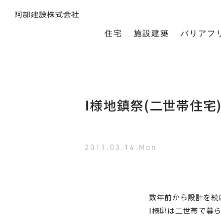
住宅
施設建築
バリアフ
暮らしの本質から素材・性能・デザインを考え、一棟一棟つくりあげるフルオーダーの木の家。
今の生活も老後の暮らしも。将来を見据えながら、生涯快適に住み続けられる家づくりをご提案。
小中規模施設から工場や倉庫まで。地域に根ざし、土地探し・開業支援から設計施工まで対応します。
今の生活も老後の暮らしも。将来を見据えながら、生涯快適に住み続けられる家づくりをご提案。
建築・医療・福祉の専門家が連携。バリアフリーに関する研究や課題解決に取り組んでいます。
オーナー様の利益を第一に最適な土地活用をご提案。企画から建設までワンストップで対応します。
相続や承継のお悩みも解決。専門家と連携し、ご家族にとって何が一番良いかを共に考えます。
「TRCダンパー」正規代理店であり、基礎や上棟、施設建築の外注支援も担うグループ会社。
建ててからが本当のお付き合い。点検や交流を通じ、オーナー様の暮らしを生涯守ります。
1棟の家からゆるやかにつながる街へ。阿部建設が取り組む防災まちづくりの歩みをご紹介します。
「ひとと向き合い、建築と向き合う。」阿部建設が掲げる企業理念をお伝えします。
阿部建設の基本情報とこれまでの歩み。地域社会と共に発展し続ける私たちの姿勢をご紹介します。
一般社団法人バリアフリー総合研究所UD-ラボ
空間の自由度と確かな耐震性を両立。想いや理想を設計し、かたち
建てた後もお客様とともに。住まいを見守り、つながりを
土地探しから設計・施工まで。専門チームがドクター
当事者目線で厳選したバリアフリーの宿泊施設情報を掲載。心から満足でき
講演会やセミナー、メディア出演など。バリアフリーに関する活動
不動産売買を安心サポート。売買だけではない選択肢
建築と不動産のプロが視点を共有。買い替えやリノベ
阿部建設が開発した「在来軸組×CLT」の新工法の研究や普及活動を推進しています。
都市の廃棄資源をエネルギー資源に変える、おがくずエネルギーネットワークを運営。
過去を振り返る「記念碑」ではなく、未来を進む「道標」
インターンシップ、新卒、中途、パートなど各種採用情報を随時更新して掲載しています
バリアフリーに
I様地鎮祭(二世帯住宅)
2011.03.14.Mon
数年前から設計を続
I様邸は二世帯で暮