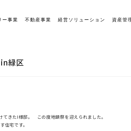
リー事業
不動産事業
経営ソリューション
資産管
にする「SE構法」の木の家。
育てる独自のオーナーズクラブを運営。
の想いに寄り添い、夢の医院開業をサポート。
る旅をサポート。
の最新情報をご紹介します。
を、お客様の背景・目的から確実に導きます。
ーションなど、住まいの窓口を一本化します。
として。創業からの歴史を紐解きます。
。
関する活動報告・メディア掲載
愛着ある住まいも、中古住宅も。住まいの価値を見つめ直し、次の暮らしへとつなげます。
ハードとソフトの両面から環境を整える「バリアフリーコーディネーター」の育成と普及を推進。
賃貸経営から空き家管理まで。定期巡回や点検、メンテナンス計画で大切な資産の価値を守ります。
愛知県内の工務店が連携して職人を育成。人材やノウハウを共有し、確かな施工品質を実現します。
これからの住まいづくりと、地域社会・環境への変わらぬ想いを代表・阿部一雄が語ります。
確かな技術と熱い想いを持つプロたち。お客様の家づくりに情熱を注ぐスタッフをご紹介します。
NPO法人バリアフリーコーディネーター協会
in緑区
けてきたI様邸。 この度地鎮祭を迎えられました。
らす住宅です。