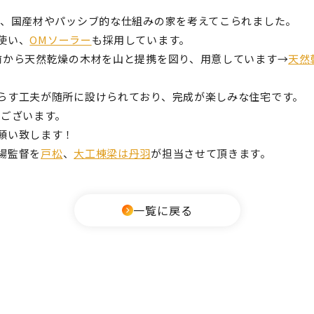
で、国産材やパッシブ的な仕組みの家を考えてこられました。
使い、
OMソーラー
も採用しています。
前から天然乾燥の木材を山と提携を図り、用意しています→
天然
らす工夫が随所に設けられており、完成が楽しみな住宅です。
うございます。
願い致します！
場監督を
戸松
、
大工棟梁は丹羽
が担当させて頂きます。
一覧に戻る