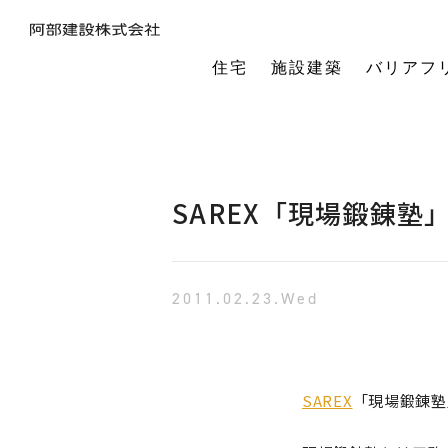
住宅
施設建築
バリアフ
暮らしの本質から素材・性能・デザインを考え、一棟一棟つくりあげるフルオーダーの木の家。
今の生活も老後の暮らしも。将来を見据えながら、生涯快適に住み続けられる家づくりをご提案。
小中規模施設から工場や倉庫まで。地域に根ざし、土地探し・開業支援から設計施工まで対応します。
今の生活も老後の暮らしも。将来を見据えながら、生涯快適に住み続けられる家づくりをご提案。
建築・医療・福祉の専門家が連携。バリアフリーに関する研究や課題解決に取り組んでいます。
オーナー様の利益を第一に最適な土地活用をご提案。企画から建設までワンストップで対応します。
相続や承継のお悩みも解決。専門家と連携し、ご家族にとって何が一番良いかを共に考えます。
「TRCダンパー」正規代理店であり、基礎や上棟、施設建築の外注支援も担うグループ会社。
建ててからが本当のお付き合い。点検や交流を通じ、オーナー様の暮らしを生涯守ります。
1棟の家からゆるやかにつながる街へ。阿部建設が取り組む防災まちづくりの歩みをご紹介します。
「ひとと向き合い、建築と向き合う。」阿部建設が掲げる企業理念をお伝えします。
阿部建設の基本情報とこれまでの歩み。地域社会と共に発展し続ける私たちの姿勢をご紹介します。
一般社団法人バリアフリー総合研究所UD-ラボ
空間の自由度と確かな耐震性を両立。想いや理想を設計し、かたち
建てた後もお客様とともに。住まいを見守り、つながりを
土地探しから設計・施工まで。専門チームがドクター
当事者目線で厳選したバリアフリーの宿泊施設情報を掲載。心から満足でき
講演会やセミナー、メディア出演など。バリアフリーに関する活動
不動産売買を安心サポート。売買だけではない選択肢
建築と不動産のプロが視点を共有。買い替えやリノベ
阿部建設が開発した「在来軸組×CLT」の新工法の研究や普及活動を推進しています。
都市の廃棄資源をエネルギー資源に変える、おがくずエネルギーネットワークを運営。
過去を振り返る「記念碑」ではなく、未来を進む「道標」
インターンシップ、新卒、中途、パートなど各種採用情報を随時更新して掲載しています
バリアフリーに
SAREX「現場鍛錬塾」
2011.02.23.Wed
SAREX
「現場鍛錬塾