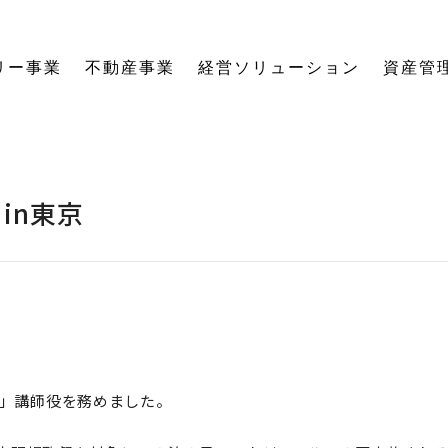
リー事業
不動産事業
経営ソリューション
資産管
にする「SE構法」の木の家。
育てる独自のオーナーズクラブを運営。
の想いに寄り添い、夢の医院開業をサポート。
る旅をサポート。
の最新情報をご紹介します。
を、お客様の背景・目的から確実に導きます。
ーションなど、住まいの窓口を一本化します。
として。創業からの歴史を紐解きます。
。
関する活動報告・メディア掲載
愛着ある住まいも、中古住宅も。住まいの価値を見つめ直し、次の暮らしへとつなげます。
ハードとソフトの両面から環境を整える「バリアフリーコーディネーター」の育成と普及を推進。
賃貸経営から空き家管理まで。定期巡回や点検、メンテナンス計画で大切な資産の価値を守ります。
愛知県内の工務店が連携して職人を育成。人材やノウハウを共有し、確かな施工品質を実現します。
これからの住まいづくりと、地域社会・環境への変わらぬ想いを代表・阿部一雄が語ります。
確かな技術と熱い想いを持つプロたち。お客様の家づくりに情熱を注ぐスタッフをご紹介します。
NPO法人バリアフリーコーディネーター協会
in東京
」講師役を務めました。