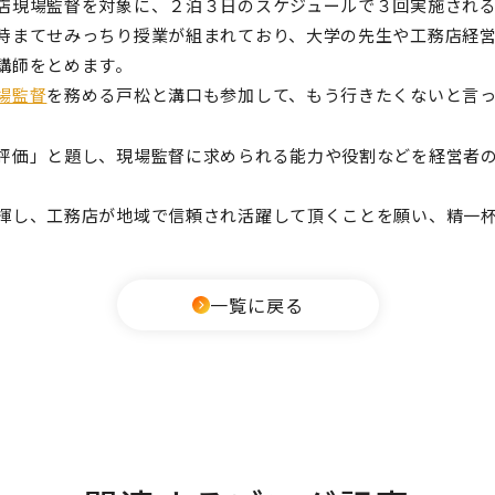
店現場監督を対象に
、２
泊３日のスケジュールで３回実施され
時まてせみっちり授業が組まれており、大学の先生や工務店経
講師をとめます。
場監督
を務める戸松と溝口も参加して、もう行きたくないと言
評価」と題し、現場監督に求められる能力や役割などを経営者
揮し、工務店が地域で信頼され活躍して頂くことを願い、精一
一覧に戻る