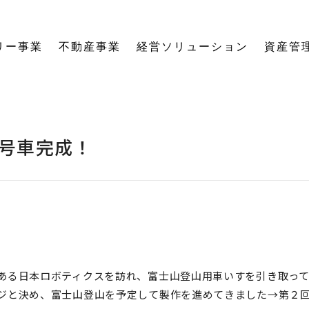
リー事業
不動産事業
経営ソリューション
資産管
にする「SE構法」の木の家。
育てる独自のオーナーズクラブを運営。
の想いに寄り添い、夢の医院開業をサポート。
る旅をサポート。
の最新情報をご紹介します。
を、お客様の背景・目的から確実に導きます。
ーションなど、住まいの窓口を一本化します。
として。創業からの歴史を紐解きます。
。
関する活動報告・メディア掲載
愛着ある住まいも、中古住宅も。住まいの価値を見つめ直し、次の暮らしへとつなげます。
ハードとソフトの両面から環境を整える「バリアフリーコーディネーター」の育成と普及を推進。
賃貸経営から空き家管理まで。定期巡回や点検、メンテナンス計画で大切な資産の価値を守ります。
愛知県内の工務店が連携して職人を育成。人材やノウハウを共有し、確かな施工品質を実現します。
これからの住まいづくりと、地域社会・環境への変わらぬ想いを代表・阿部一雄が語ります。
確かな技術と熱い想いを持つプロたち。お客様の家づくりに情熱を注ぐスタッフをご紹介します。
NPO法人バリアフリーコーディネーター協会
号車完成！
ある日本ロボティクスを訪れ、富士山登山用車いすを引き取っ
ジと決め、富士山登山を予定して製作を進めてきました→第２