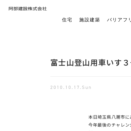
住宅
施設建築
バリアフ
暮らしの本質から素材・性能・デザインを考え、一棟一棟つくりあげるフルオーダーの木の家。
今の生活も老後の暮らしも。将来を見据えながら、生涯快適に住み続けられる家づくりをご提案。
小中規模施設から工場や倉庫まで。地域に根ざし、土地探し・開業支援から設計施工まで対応します。
今の生活も老後の暮らしも。将来を見据えながら、生涯快適に住み続けられる家づくりをご提案。
建築・医療・福祉の専門家が連携。バリアフリーに関する研究や課題解決に取り組んでいます。
オーナー様の利益を第一に最適な土地活用をご提案。企画から建設までワンストップで対応します。
相続や承継のお悩みも解決。専門家と連携し、ご家族にとって何が一番良いかを共に考えます。
「TRCダンパー」正規代理店であり、基礎や上棟、施設建築の外注支援も担うグループ会社。
建ててからが本当のお付き合い。点検や交流を通じ、オーナー様の暮らしを生涯守ります。
1棟の家からゆるやかにつながる街へ。阿部建設が取り組む防災まちづくりの歩みをご紹介します。
「ひとと向き合い、建築と向き合う。」阿部建設が掲げる企業理念をお伝えします。
阿部建設の基本情報とこれまでの歩み。地域社会と共に発展し続ける私たちの姿勢をご紹介します。
一般社団法人バリアフリー総合研究所UD-ラボ
空間の自由度と確かな耐震性を両立。想いや理想を設計し、かたち
建てた後もお客様とともに。住まいを見守り、つながりを
土地探しから設計・施工まで。専門チームがドクター
当事者目線で厳選したバリアフリーの宿泊施設情報を掲載。心から満足でき
講演会やセミナー、メディア出演など。バリアフリーに関する活動
不動産売買を安心サポート。売買だけではない選択肢
建築と不動産のプロが視点を共有。買い替えやリノベ
阿部建設が開発した「在来軸組×CLT」の新工法の研究や普及活動を推進しています。
都市の廃棄資源をエネルギー資源に変える、おがくずエネルギーネットワークを運営。
過去を振り返る「記念碑」ではなく、未来を進む「道標」
インターンシップ、新卒、中途、パートなど各種採用情報を随時更新して掲載しています
バリアフリーに
富士山登山用車いす３
2010.10.17.Sun
本日埼玉県八潮市に
今年最後のチャレン